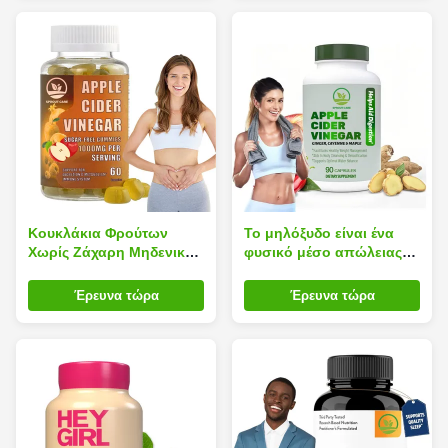
Κουκλάκια Φρούτων
Το μηλόξυδο είναι ένα
Χωρίς Ζάχαρη Μηδενικές
φυσικό μέσο απώλειας
θερμίδες Φόρμουλα
λίπους για την κοιλιά.
Καύσης λίπους
Έρευνα τώρα
Έρευνα τώρα
Κατασταλτικό της όρεξης