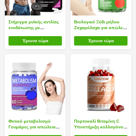
Στήριγμα μυϊκής αντλίας
Βιολογικό Ξύδι μήλου
ενυδάτωσης με
Ζαχαρόλαχα για απώλεια
ηλεκτρολύτες για αύξηση
βάρους
βάρους
Έρευνα τώρα
Έρευνα τώρα
Φυτικό μεταβολισμό
Πορτοκαλί Βιταμίνη C
Γουμάρες για απώλεια
Υποστήριξη κολλαγόνου
βάρους Ενισχύσεις για
Γουμάρες για λαμπερό