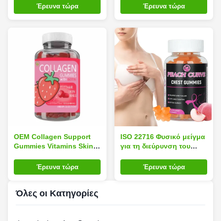
ενήλικες γεύση μήλου
δέρμα Ενισχύουν την
Έρευνα τώρα
Έρευνα τώρα
ελαστικότητα
Υποστήριξη
ΟΕΜ Collagen Support
ISO 22716 Φυσικό μείγμα
Gummies Vitamins Skin
για τη διεύρυνση του
Whitening for Fackle
μαστού Γουμάι αυξάνουν
Remove
τον όγκο Σφιχτή
Έρευνα τώρα
Έρευνα τώρα
ανύψωση για πλήρη
στήθος
Όλες οι Κατηγορίες