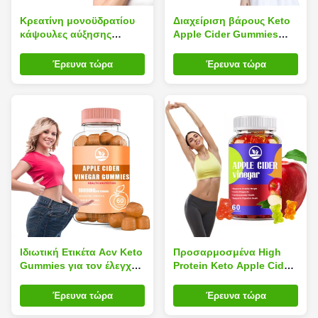
Κρεατίνη μονοϋδρατίου
Διαχείριση βάρους Keto
κάψουλες αύξησης
Apple Cider Gummies
βάρους ODM για την
ACV Gummies με
ανάπτυξη των μυών
βιταμίνη B12
Έρευνα τώρα
Έρευνα τώρα
Ιδιωτική Ετικέτα Acv Keto
Προσαρμοσμένα High
Gummies για τον έλεγχο
Protein Keto Apple Cider
του βάρους Κάψιμο
Gummies για το στομάχι
λίπους 60 Gummies
να καίει λίπος
Έρευνα τώρα
Έρευνα τώρα