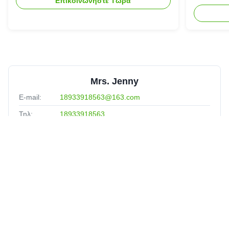
Επικοινωνήστε Τώρα
γυναίκε
Mrs. Jenny
E-mail:
18933918563@163.com
Τηλ:
18933918563
Whatsapp:
8618933918563
Wechat:
18933918563
Γρήγοροι Σύνδεσμοι
Σπίτι
Προϊόντα