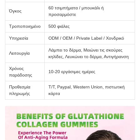
60 τσιμπήματα / μπουκάλι ή
Όγκος
προσαρμόστε
Τροποποιημένο
500 φιάλες
Υπηρεσία
ODM / OEM / Private Label / Χονδρικό
Λάμπει το δέρμα, Μειώνει τις σκούρες
Λειτουργία
κηλίδες, Λευκώνει το δέρμα, Αντιγήρανση
Χρόνος
10-20 εργάσιμες ημέρες
παράδοσης
Προθεσμία
Τ/Τ, Paypal, Western Union, πιστωτική
πληρωμής
κάρτα