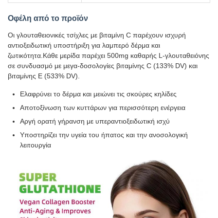
Οφέλη από το προϊόν
Οι γλουταθειονικές τσίχλες με βιταμίνη C παρέχουν ισχυρή
αντιοξειδωτική υποστήριξη για λαμπερό δέρμα και
ζωτικότητα.Κάθε μερίδα παρέχει 500mg καθαρής L-γλουταθειόνης
σε συνδυασμό με μεγα-δοσολογίες βιταμίνης C (133% DV) και
βιταμίνης Ε (533% DV).
Ελαφρύνει το δέρμα και μειώνει τις σκούρες κηλίδες
Αποτοξίνωση των κυττάρων για περισσότερη ενέργεια
Αργή ορατή γήρανση με υπεραντιοξειδωτική ισχύ
Υποστηρίζει την υγεία του ήπατος και την ανοσολογική
λειτουργία