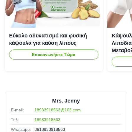
Εύκολο αδυνατισμό και φυσική
Κάψουλ
κάψουλα για καύση λίπους
Λιποδια
Μεταβολ
Επικοινωνήστε Τώρα
γυναίκε
Mrs. Jenny
E-mail:
18933918563@163.com
Τηλ:
18933918563
Whatsapp:
8618933918563