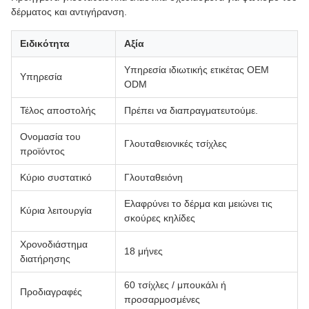
δέρματος και αντιγήρανση.
Ειδικότητα
Αξία
Υπηρεσία ιδιωτικής ετικέτας OEM
Υπηρεσία
ODM
Τέλος αποστολής
Πρέπει να διαπραγματευτούμε.
Ονομασία του
Γλουταθειονικές τσίχλες
προϊόντος
Κύριο συστατικό
Γλουταθειόνη
Ελαφρύνει το δέρμα και μειώνει τις
Κύρια λειτουργία
σκούρες κηλίδες
Χρονοδιάστημα
18 μήνες
διατήρησης
60 τσίχλες / μπουκάλι ή
Προδιαγραφές
προσαρμοσμένες