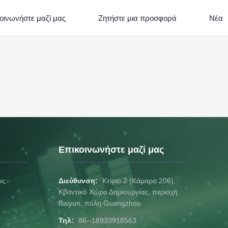
οινωνήστε μαζί μας
Ζητήστε μια προσφορά
Νέα
Επικοινωνήστε μαζί μας
ος
Διεύθυνση:
Κτίριο 2 (Κάμαρα 206),
Κβαντικό Χώρο Δημιουργίας, περιοχή
Baiyun, πόλη Guangzhou
Τηλ:
86--18933918563