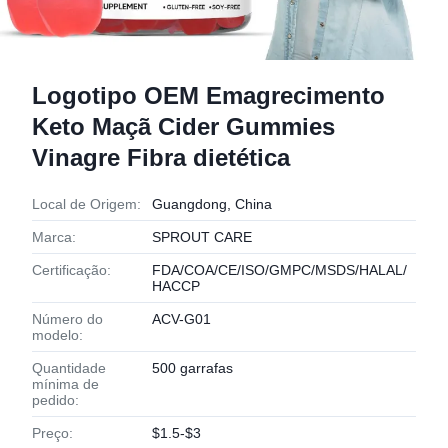
Logotipo OEM Emagrecimento
Keto Maçã Cider Gummies
Vinagre Fibra dietética
Local de Origem:
Guangdong, China
Marca:
SPROUT CARE
Certificação:
FDA/COA/CE/ISO/GMPC/MSDS/HALAL/
HACCP
Número do
ACV-G01
modelo:
Quantidade
500 garrafas
mínima de
pedido:
Preço:
$1.5-$3