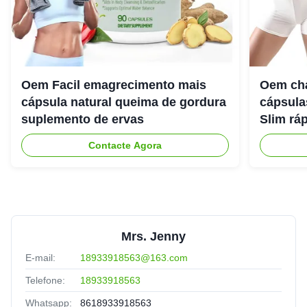
Oem Facil emagrecimento mais
Oem chá
cápsula natural queima de gordura
cápsula
suplemento de ervas
Slim rá
Contacte Agora
Mrs. Jenny
E-mail:
18933918563@163.com
Telefone:
18933918563
Whatsapp:
8618933918563