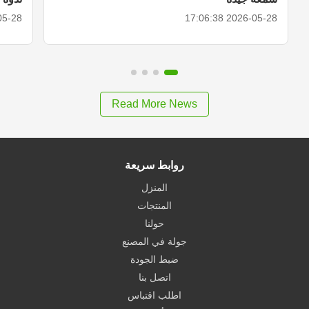
 17:06:19
2026-05-28 17:06:38
Read More News
روابط سريعة
المنزل
المنتجات
حولنا
جولة في المصنع
ضبط الجودة
اتصل بنا
اطلب اقتباس