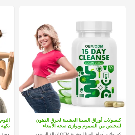
كبسولات أوراق السينا العشبية لحرق الدهون
النوم
للتخلص من السموم وتوازن صحة الأمعاء
نكهة 
كبسولات أوراق السنا العشبية OEM لإزالة السموم
مضغ جل