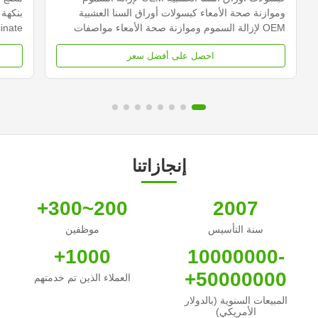
وموازنة صحة الأمعاء كبسولات أوراق السنا العشبية
OEM لإزالة السموم وموازنة صحة الأمعاء مواصفات
المنتج يصف قيمة خدمة خدمة التسمية الخاصة OEM
للنوم 
احصل على أفضل سعر
ODM رسوم الشحن تحتاج إلى التفاوض اسم المنتج
نباتي
كبسولات أوراق السينا المكون الرئيسي ورقة سينا
الوظيفة الرئيسية حارق الد...
اسم ..
إنجازاتنا
200~300+
2007
سنة التأسيس
موظفين
1000+
10000000-
50000000+
العملاء الذين تم خدمتهم
المبيعات السنوية (بالدولار
الأمريكي)