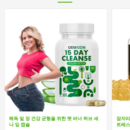
해독 및 장 건강 균형을 위한 팻 버너 허브 세
잠자리
나 잎 캡슐
트레스