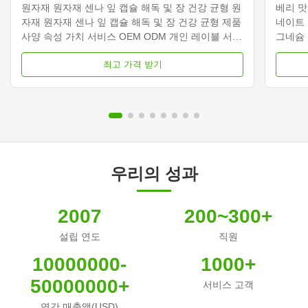
원자재 원자재 센나 잎 캡슐 해독 및 장 건강 균형 원
베리 맛
자재 원자재 센나 잎 캡슐 해독 및 장 건강 균형 제품
네이트 
사양 속성 가치 서비스 OEM ODM 개인 레이블 서비
그네슘
스 운송 수수료 협상해야 합니다. 제품 이름 세나 잎
로 제조
최고 가격 받기
캡슐 주요 성분 세나 잎 주요 기능 체중 감량 지방 연
화와 수
소기 유효기간 36개월 사양 60 캡슐/ 병 또는 맞춤형
OEM 
제품 설명 세나 잎 캡슐 허브 디톡스장 건강 균형 식
다 제품
약 센나 잎 캡슐은 자연적이고 식물성 솔루션을 제공
그네슘
하여 부드럽고 효과적인 소화 지원을 제공합니다.이
한 24
캡슐은 건강한 장 수축을 촉진함으로써 배변을 자극
아서 
합니다.가...
을 편안
우리의 성과
2007
200~300+
설립 연도
직원
10000000-
1000+
50000000+
서비스 고객
연간 매출액(USD)