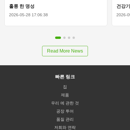
훌륭 한 명성
건강기
2026-05-28 17:06:38
2026-0
Read More News
빠른 링크
집
제품
우리 에 관한 것
공장 투어
품질 관리
저희와 연락