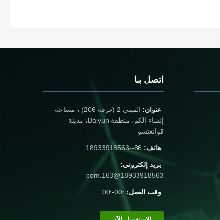
اتصل بنا
عنوان:
المبنى 2 (غرفة 206) ، مساحة
إنشاء الكم، منطقة Baiyun، مدينة
قوانغتشو
هاتف:
86--18933918563
بريد إلكتروني:
18933918563@163.com
وقت العمل:
:00-:00
الاستفسار الآن