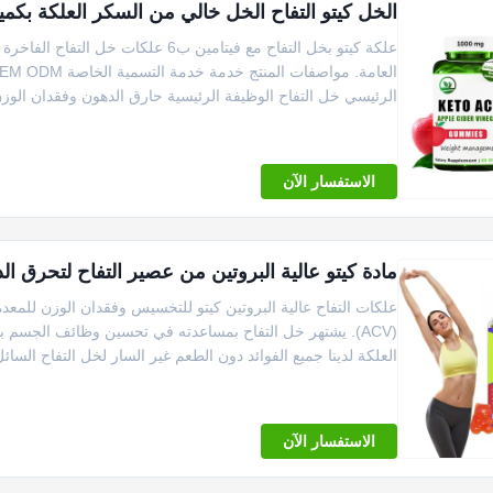
الخل كيتو التفاح الخل خالي من السكر العلكة بكميات كبيرة م
الرئيسي خل التفاح الوظيفة الرئيسية حارق الدهون وفقدان الوزن
الاستفسار الآن
مادة كيتو عالية البروتين من عصير التفاح لتحرق ال
علكات التفاح عالية البروتين كيتو للتخسيس وفقدان الوزن للم
(ACV). يشتهر خل التفاح بمساعدته في تحسين وظائف الجسم
العلكة لدينا جميع الفوائد دون الطعم غير السار لخل التفاح السائل 
الاستفسار الآن