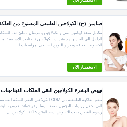
الاستفسار الآن
فيتامين (ج) الكولاجين الطبيعي المصنوع من العلك
مكمل مضغ فيتامين سي والكولاجين بالبرتقال تمتلئ هذه العلكات 
الداخل إلى الخارج. مع ببتيدات الكولاجين (العناصر الأساسية لمرو
الخطوط الدقيقة وتعزيز التوهج الطبيعي. مواصفات ا...
الاستفسار الآن
تبييض البشرة الكولاجين النقي العلكات الفيتامينات مكملات الأغذية ODM 
طعم الفاكهة الطبيعية من ODM الكولاجين ا
رسوم الشحن يجب التفاوض اسم المنتج علكة الكولاجين ال...