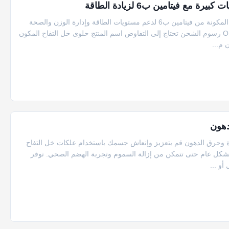
ع فيتامين ب6 لزيادة الطاقة
علكة كيتو بخل التفاح مع فيتامين ب6 علكات خل التفاح الفاخرة المكونة من فيتامين ب6 لدعم مستويات الطاقة وإدارة الوزن والصحة
العامة. مواصفات المنتج خدمة خدمة التسمية الخاصة OEM ODM رسوم الشحن تحتاج إلى التفاوض اسم المنتج حلوى خل التفاح المكون
 م...
دهون
عدة وحرق الدهون قم بتعزيز وإنعاش جسمك باستخدام علكات خل التفاح
 بشكل عام حتى تتمكن من إزالة السموم وتجربة الهضم الصحي. توفر
أو ...