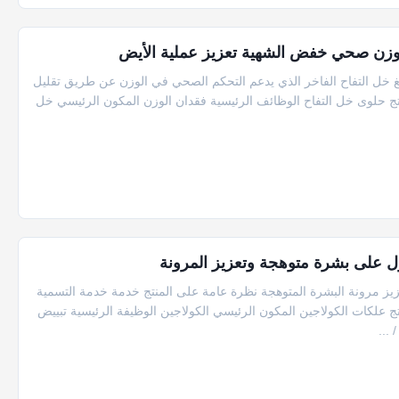
 وزن صحي خفض الشهية تعزيز عملية الأيض
التفاح للتنحيف السريع للدهون يتوفر OEM/ODM لصمغ خل التفاح الفاخر الذي يدعم التحكم الصحي في الوزن عن طريق تقليل
نتج حلوى خل التفاح الوظائف الرئيسية فقدان الوزن المكون الرئيسي خل
دعم الكولاجين بفيتامين C باللون البرتقالي من OEM لتعزيز مرونة البشرة المتوهجة نظرة عامة على المنتج خدمة خدمة التسمية
سم المنتج علكات الكولاجين المكون الرئيسي الكولاجين الوظيفة الرئيسية تبييض