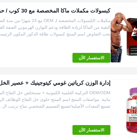
كبسولات مكملات ماكا المخصصة مع 30 كوب / حزمة لتقوية الرجل
يجب التفاوض اسم المنتج كبسولات طاقة الذكور المكون الرئيسي ا
الاستفسار الآن
إدارة الوزن كرياتين غومي كيتوجينيك + عصير الخل 
OEM/ODM التركيبة العلمية الكيتونية + مستخلص خل التفا
تصنيع المعدات الأصلية/تصنيع التصميم الشخصي متاح ترتيب ال...
الاستفسار الآن