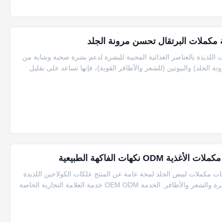
ة مكملات البرتقال تحسن مرونة الجلد
اللذيذة بالعناصر الغذائية المحببة للبشرة لدعم بشرة صحية وشابة من
نة الجلد) والبيوتين (للشعر والأظافر القوية)، فإنها تساعد على تقليل
نكهات الفاكهة الطبيعية
لنقي العلكة الفيتامينات مكملات لبيض الجلد لمحة عامة عن المنتج علكات الكولاجين اللذيذة
التي تجعل روتينات التجميل ممتعة بينما توفر فوائد ضرورية للبشرة والشعر والأظافر. الخدمة OEM ODM خدمة العلامة التجارية الخاصة