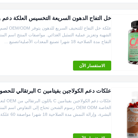
خل التفاح الدهون السريعة التخسيس العلكة دعم
علكة خل 
الشهية وتعزيز عملية التمثيل الغذائي. مواصفات المنتج اسم الم
التفاح مدة الصلاحية 18 شهرا تصنيع المعدات الأصلية/تصنيع ...
الاستفسار الآن
علكات دعم الكولاجين بفيتامين C البرتقالي للحصول على بشرة متوهجة وتعزيز المرونة
علكات 
الخاصة OEM ODM رسوم الشحن تحتاج إلى التفاوض ا
البشرة، وإزالة النمش مدة الصلاحية 18 شهرا مواصفة 60 علكة / ...