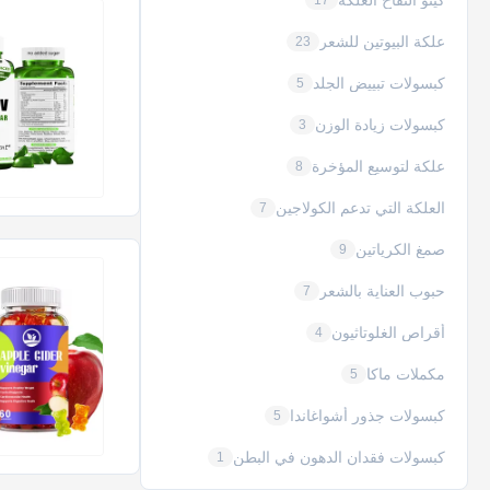
كيتو التفاح العلكة
17
علكة البيوتين للشعر
23
كبسولات تبييض الجلد
5
كبسولات زيادة الوزن
3
علكة لتوسيع المؤخرة
8
العلكة التي تدعم الكولاجين
7
صمغ الكرياتين
9
حبوب العناية بالشعر
7
أقراص الغلوتاثيون
4
مكملات ماكا
5
كبسولات جذور أشواغاندا
5
كبسولات فقدان الدهون في البطن
1