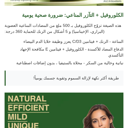
الكلوروفيل + التآزر المناعي: ضرورة صحية يومية
هذه الصيغة تزوّج الكلوروفيل بـ 500 ملغ من المضادات المناعية العضوية
(البراري، الإخيناسيا) و 5 أشكال من الزنك للحماية 360 درجة:
المناعة - الزنك + فيتامين C/D3 يعزز وظيفة خلايا الدم البيضاء
الدفاع المضاد للأكسدة - الكلوروفيل + فيتامين E مكافحة الإجهاد
التأكسدي
نباتية وخالية من السكر - محلاة بالستيفيا ، بدون إضافات اصطناعية
طريقة أكثر نكهة لإزالة السموم وتقوية جسمك يومياً!