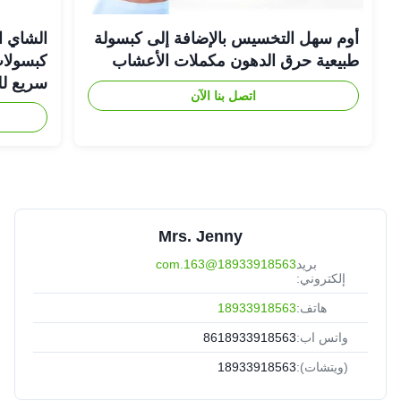
أوم سهل التخسيس بالإضافة إلى كبسولة
الشاي ا
طبيعية حرق الدهون مكملات الأعشاب
كبسولات
سريع لل
اتصل بنا الآن
Mrs. Jenny
بريد
18933918563@163.com
إلكتروني:
هاتف:
18933918563
واتس اب:
8618933918563
(ويتشات):
18933918563