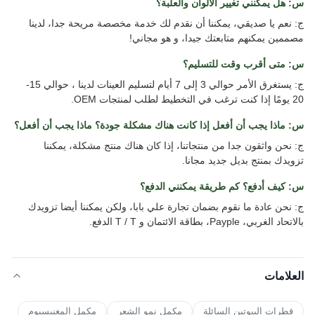
س: هل يمكنني تغيير الألوان والعلبة؟
ج: نعم يا صديقي، يمكننا أن نقدم لك خدمة مخصصة مريحة جدا، لدينا
مصممين يمكنهم متابعتك جيدا، و هو مجاني!
س: متى أقرب وقت للتسليم؟
ج: يستغرق الأمر حوالي 3 إلى 7 أيام لتسليم العينات لدينا ، حوالي 15-
20 يومًا إذا كنت ترغب في التخطيط لطلب لمنتجات OEM.
س: ماذا يجب أن أفعل إذا كانت هناك مشكلة جودة؟ ماذا يجب أن أفعل؟
ج: نحن واثقون جدا من منتجاتنا، إذا كان هناك منتج مشكلة، يمكننا
تزويدك بمنتج بديل جديد مجانا.
س: كيف أدفع؟ كم طريقة يمكنني الدفع؟
ج: نحن عادة ما نقوم بضمان تجارة علي بابا، ولكن يمكننا أيضا تزويدك
بالاتحاد الغربي، Payple، بطاقة الائتمان و T / T الدفع.
العلامات
قطرات البيوتين السائلة
مكمل نمو الشعر
مكمل المغنيسيوم