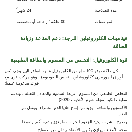
مدة الصلاحية
24 شهراً
المواصفات
60 علكة / زجاجة أو مخصصة
فيتامينات الكلوروفيلين اللزجة: دعم المناعة وزيادة
الطاقة
قوة الكلوروفيل: التخلص من السموم والطاقة الطبيعية
كل علكة توفر 100 ملغ من الكلوروفيل عالية التوافر البيولوجي (من
أوراق الموربيري ككلوروفيلين النحاس الصوديوم) ، وهو مركب قوي مع
فوائد مدعومة علميا:
التخلص الطبيعي من السموم - يربط السموم والمعادن الثقيلة ، ويدعم
تنظيف الكبد (مجلة علوم الأغذية ، 2020)
الأكسجين والطاقة - يزيد من إنتاج خلايا الدم الحمراء، ويقلل من
التعب
وضوح البشرة - يحيد الجذور الحرة، مما يعزز بشرة أكثر وضوحا
صحة الأمعاء - يوازن بكتيريا الأمعاء ويقلل من الانتفاخ