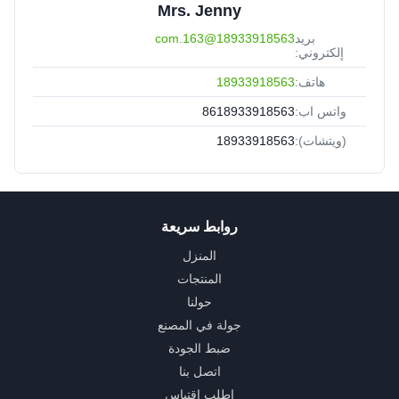
Mrs. Jenny
بريد
18933918563@163.com
إلكتروني:
هاتف:
18933918563
واتس اب:
8618933918563
(ويتشات):
18933918563
روابط سريعة
المنزل
المنتجات
حولنا
جولة في المصنع
ضبط الجودة
اتصل بنا
اطلب اقتباس