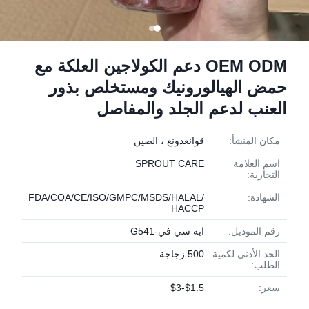
OEM ODM دعم الكولاجين العلكة مع
حمض الهيالورونيك ومستخلص بذور
العنب لدعم الجلد والمفاصل
مكان المنشأ:
قوانغدونغ ، الصين
اسم العلامة
SPROUT CARE
التجارية:
الشهادة:
FDA/COA/CE/ISO/GMPC/MSDS/HALAL/
HACCP
رقم الموديل:
ايه سي في-G541
الحد الأدنى لكمية
500 زجاجة
الطلب:
سعر:
$1.5-$3