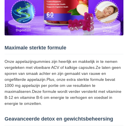
Maximale sterkte formule
Onze appelazijngummies zijn heerlijk en makkelijk in te nemen
vergeleken met vloeibare ACV of kalkige capsules.Ze laten geen
sporen van smaak achter en zijn gemaakt van rauwe en
ongefilterde appelazijn.Plus, onze extra sterkte formule bevat
1000 mg appelazijn per portie om uw resultaten te
maximaliseren.Deze formule wordt verder versterkt met vitamine
B-12 en vitamine B-6 om energie te verhogen en voedsel in
energie te omzetten.
Geavanceerde detox en gewichtsbeheersing