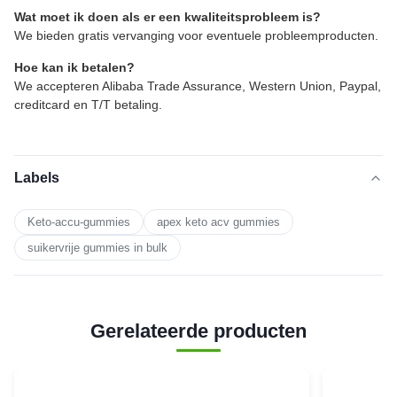
Wat moet ik doen als er een kwaliteitsprobleem is?
We bieden gratis vervanging voor eventuele probleemproducten.
Hoe kan ik betalen?
We accepteren Alibaba Trade Assurance, Western Union, Paypal,
creditcard en T/T betaling.
Labels
Keto-accu-gummies
apex keto acv gummies
suikervrije gummies in bulk
Gerelateerde producten