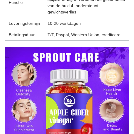
Functie
van de huid 4. ondersteunt
gewichtsverlies
Leveringstermijn
10-20 werkdagen
Betalingsduur
T/T, Paypal, Western Union, creditcard