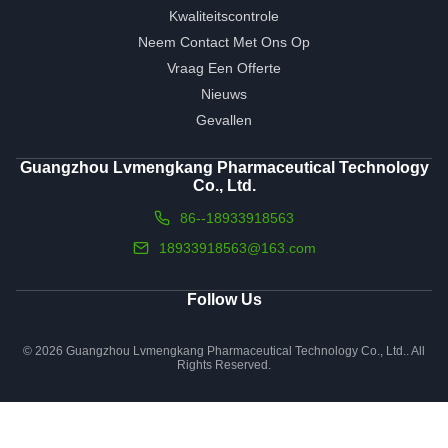
Kwaliteitscontrole
Neem Contact Met Ons Op
Vraag Een Offerte
Nieuws
Gevallen
Guangzhou Lvmengkang Pharmaceutical Technology
Co., Ltd.
86--18933918563
18933918563@163.com
Follow Us
© 2026 Guangzhou Lvmengkang Pharmaceutical Technology Co., Ltd.. All
Rights Reserved.