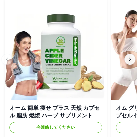
オーム 簡単 痩せ プラス 天然 カプセ
オム グ
ル 脂肪 燃焼 ハーブ サプリメント
プセル 
今連絡してください