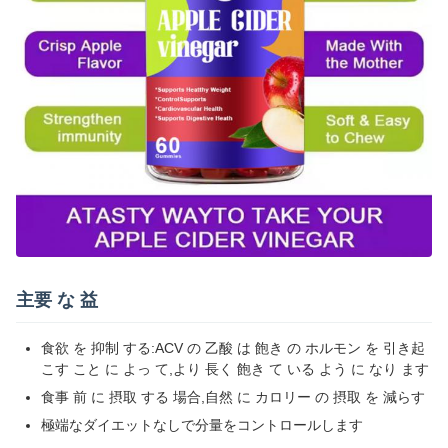
主要 な 益
食欲 を 抑制 する:ACV の 乙酸 は 飽き の ホルモン を 引き起
こす こと に よっ て,より 長く 飽き て いる よう に なり ます
食事 前 に 摂取 する 場合,自然 に カロリー の 摂取 を 減らす
極端なダイエットなしで分量をコントロールします