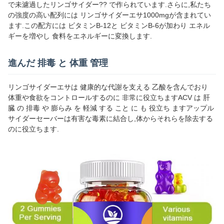
で未濾過したリンゴサイダー?? で作られています.さらに,私たち
の強度の高い配列には リンゴサイダーエサ1000mgが含まれてい
ます.この配方には ビタミンB-12と ビタミンB-6が加わり エネル
ギーを増やし 食料をエネルギーに変換します.
進んだ 排毒 と 体重 管理
リンゴサイダーエサは 健康的な代謝を支える 乙酸を含んでおり
体重や食欲をコントロールするのに 非常に役立ちますACV は 肝
臓 の 排毒 や 膨らみ を 軽減 する こと に も 役立ち ますアップル
サイダーセーバーは有害な毒素に結合し,体からそれらを除去する
のに役立ちます.