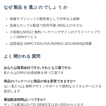
なぜ 製品 を 選ぶ の でしょ う か
保健サプリメントの製造者として20年以上経験
迅速なサンプル配送で卸売可能 280以上のモデル
小規模なMOQと無料パッケージデザインのプライベートブラ
ンドOEMサービス
品質保証:GMPC,FDA,COA,ISO9001,SGS,MSDS証明書
よく 聞かれる 質問
あなたは貿易会社ですか,それとも工場ですか.
私たちは20年の生産経験を持つ工場です.
商品のパッケージと商品の色を変更できますか?
はい,私たちは,無料デザインサポートで便利なカスタムサービスを
提供します.
最短配送時間はいつですか?
サンプル配送は3~7日,OEM注文は15~20日かかります.