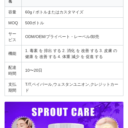
名
容量
60g / ボトルまたはカスタマイズ
MOQ
500ボトル
サー
ODM/OEM/プライベート・レーベル/卸売
ビス
1. 毒素 を 排出 する 2. 消化 を 改善 する 3. 皮膚 の
機能
健康 を 改善 する 4. 体重 減少 を 促進 する
配達
10〜20日
時間
支払
T/T,ペイパール,ウェスタンユニオン,クレジットカー
期間
ド