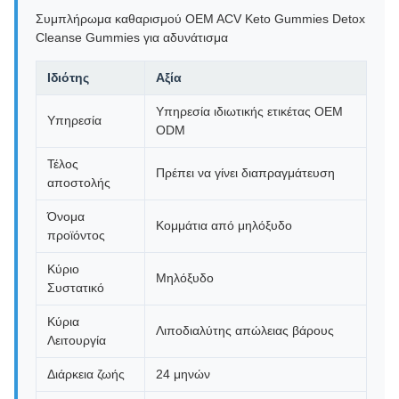
Συμπλήρωμα καθαρισμού OEM ACV Keto Gummies Detox
Cleanse Gummies για αδυνάτισμα
Ιδιότης
Αξία
Υπηρεσία ιδιωτικής ετικέτας OEM
Υπηρεσία
ODM
Τέλος
Πρέπει να γίνει διαπραγμάτευση
αποστολής
Όνομα
Κομμάτια από μηλόξυδο
προϊόντος
Κύριο
Μηλόξυδο
Συστατικό
Κύρια
Λιποδιαλύτης απώλειας βάρους
Λειτουργία
Διάρκεια ζωής
24 μηνών