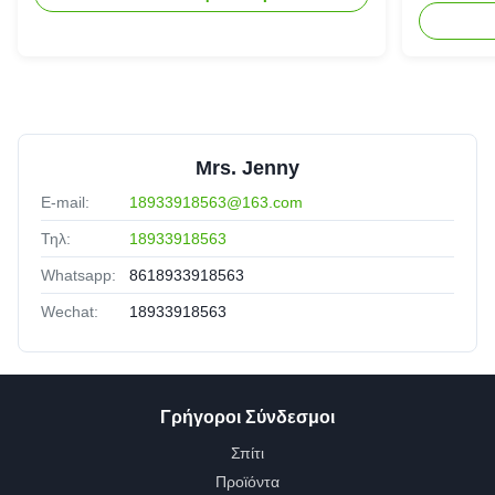
γυναίκε
Mrs. Jenny
E-mail:
18933918563@163.com
Τηλ:
18933918563
Whatsapp:
8618933918563
Wechat:
18933918563
Γρήγοροι Σύνδεσμοι
Σπίτι
Προϊόντα