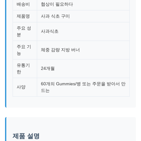
배송비
협상이 필요하다
제품명
사과 식초 구미
주요 성
사과식초
분
주요 기
체중 감량 지방 버너
능
유통기
24개월
한
60개의 Gummies/병 또는 주문을 받아서 만
사양
드는
제품 설명