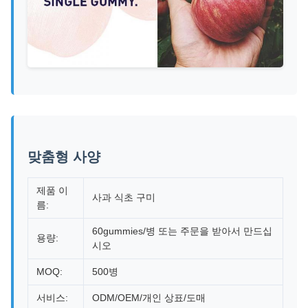
맞춤형 사양
제품 이
사과 식초 구미
름:
60gummies/병 또는 주문을 받아서 만드십
용량:
시오
MOQ:
500병
서비스:
ODM/OEM/개인 상표/도매