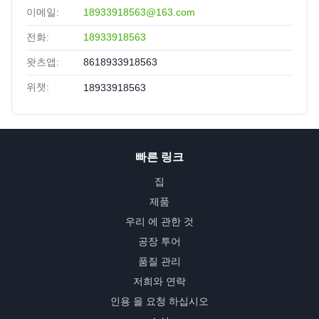
이메일:
18933918563@163.com
전화:
18933918563
왓츠앱:
8618933918563
위챗:
18933918563
빠른 링크
집
제품
우리 에 관한 것
공장 투어
품질 관리
저희와 연락
인용 을 요청 하십시오