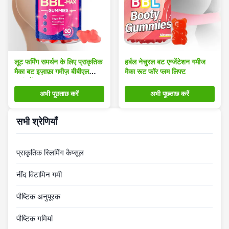
लूट फर्मिंग समर्थन के लिए प्राकृतिक
हर्बल नेचुरल बट एग्जेंटेशन गमीज
मैका बट इज़ाफ़ा गमीज़ बीबीएल
मैका रूट फॉर प्लम लिफ्ट
एन्हांसमेंट
अभी पूछताछ करें
अभी पूछताछ करें
सभी श्रेणियाँ
प्राकृतिक स्लिमिंग कैप्सूल
नींद विटामिन गमी
पौष्टिक अनुपूरक
पौष्टिक गमियां