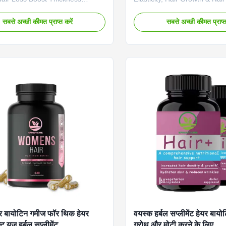
cally formulated capsules packed
Product Overview Our Hair Vi
n, zinc, and a proprietary herbal
Gummies promote stronger, 
सबसे अच्छी कीमत प्राप्त करें
सबसे अच्छी कीमत प्राप्त
ourish hair follicles at the root,
thicker, and healthier hair. 
hair fall and promoting thick,
vitamin C to enhance collag
egrowth. Product Specifications
and natural strawberry flavor
OEM ODM Private Label Service
daily supplementation. These
 Fee Need to be negotiated
vegan gummies contain no art
Name Biotin Capsules Main
additives, catering to diverse
t Biotin Main Function Longer,
needs. Each pack contains 
 Hair Shelf-Life 24 months
for a 30-day supply. Product 
io
 बायोटिन गमीज फॉर थिक हेयर
वयस्क हर्बल सप्लीमेंट हेयर बाय
्ट यूज हर्बल सप्लीमेंट
ग्रोथ और मोटी करने के लिए