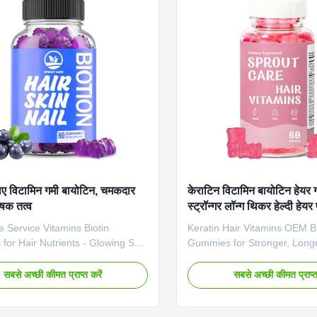
tions Attribute Details Service
Service OEM ODM Private La
Private Label Service Product
Shipping Fee Need to be neg
tin Gummies Main Ingredient
Product Name Biotin Gummi
in Function
Ingredient Biotin
लिए विटामिन गमी बायोटिन, चमकदार
केराटिन विटामिन बायोटिन हेयर 
ोषक तत्व
स्ट्रॉन्गर लॉन्ग थिकर हेल्दी हेयर
 Service Vitamins Biotin
Keratin Hair Vitamins OEM Bi
or Hair Nutrients - Glowing Skin
Gummies for Stronger, Longe
n Product Overview Nourish your
Healthier Hair Product Ove
om within with our delicious Biotin
biotin gummies formulated fo
सबसे अच्छी कीमत प्राप्त करें
सबसे अच्छी कीमत प्राप्त
expertly formulated to deliver
longer, thicker, and healthier
ncy biotin (Vitamin B7) for
Our delicious Biotin Gummies
esults. Each tasty gummy
crafted with high-potency bio