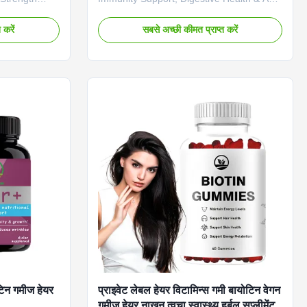
tamins Biotin
Inflammatory Product Overview Our cold-
longer,
pressed black seed oil softgels are rich in
 करें
सबसे अच्छी कीमत प्राप्त करें
Formulated with
thymoquinone, proven to support immune
en absorption
function, improve digestion, and reduce
 for enjoyable
inflammation. Suitable for daily wellness,
 gelatin-free,
the non-GMO formula is halal-certified
ificial
and encased in easy-to-swallow gelatin
 dietary
capsules. Attribute Value Service OEM
60 gummies
ODM Private Label Service Shipping Fee
Specifications
Need to be negotiated Product Name
ोटिन गमीज हेयर
प्राइवेट लेबल हेयर विटामिन्स गमी बायोटिन वेगन
गमीज हेयर नाखून त्वचा स्वास्थ्य हर्बल सप्लीमेंट