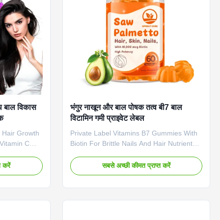
Western Union
Pills/Bottle or Customized Key Benefits
Hair & Nail
थ बाल विकास
भंगुर नाखून और बाल पोषक तत्व बी7 बाल
रक
विटामिन गमी प्राइवेट लेबल
 Hair Growth
Private Label Vitamins B7 Gummies With
Vitamin C
Biotin For Brittle Nails And Hair Nutrients
Biotin
Private Label Vitamins B7 Gummies With
ated to
Biotin For Brittle Nails And Hair Nutrients
 करें
सबसे अच्छी कीमत प्राप्त करें
Vitamin B7) for
Attribute Value Service OEM ODM Private
 Each delicious
Label Service Shipping Fee Need to be
 of premium
negotiated Product Name Biotin Gummies
 from within.
Main Ingredient Biotin Main Function
ute Value
Longer, Healthier Hair Shelf-Life 24