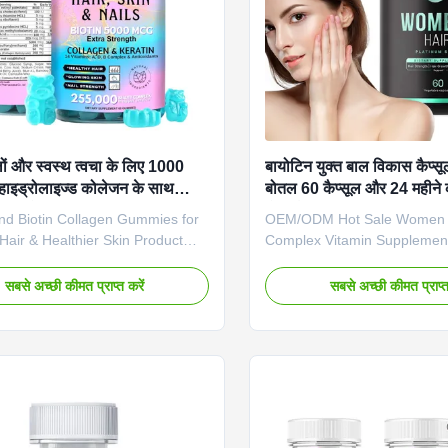
ों और स्वस्थ त्वचा के लिए 1000
बायोटिन युक्त बाल विकास कैप्सूल
 हाइड्रोलाइज्ड कोलेजन के साथ
बोतल 60 कैप्सूल और 24 महीने 
बायोटिन गमियां - शाकाहारी-
होता है
d Biotin Collagen Gummies for
OEM/ODM Hot Sale Women 
ल विकास गमियाँ
Hair & Healthier Skin Product
Complex Vitamin Supplemen
Nourish from within and radiate
Thicker Hair Growth Counter
tside with our Biotin Collagen
Product Overview Premium h
सबसे अच्छी कीमत प्राप्त करें
सबसे अच्छी कीमत प्राप्त
 This powerful combination of
capsules designed to support
biotin and 1000mg hydrolyzed
growth and counteract hair l
supports hair, skin, and nail
biotin-rich formula. Product 
ough a delicious daily treat.
Product Name Hair Growth 
e Value Service OEM ODM Private
Functions Hair Growth Main 
vice Product Name Biotin
Biotin Shelf Life 24 month
Main Ingredient Biotin Main
Available Sample Order Avai