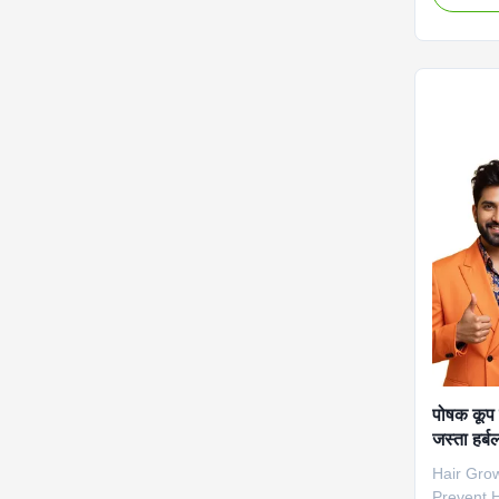
Expertly 
potency b
results. 
Value Se
Service 
negotiat
Main Ingr
Function 
Hair Shel
पोषक कूप ब
जस्ता हर्ब
Hair Grow
Prevent 