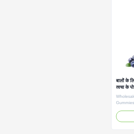
Specifica
OEM ODM 
Name Bio
Biotin Ma
बालों के 
त्वचा के प
Wholesale
Gummies f
Hydratio
beauty fr
Gummies, 
high-pote
radiant r