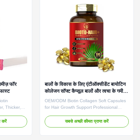
bel Service
months Specification 60 Gummies / Bottle
otiated
Or Customized Premium Biotin Gummies
es Main
for Hair, Skin & Nails Nourish your beauty
गमीज़ फॉर
बालों के विकास के लिए एंटीऑक्सीडेंट बायोटिन
 फास्ट
कोलेजन सॉफ्ट कैप्सूल बालों और त्वचा के गमीज़
को सपोर्ट करते हैं
otin
OEM/ODM Biotin Collagen Soft Capsules
r, Thicker,
for Hair Growth Support Professional
rview Premium
OEM/ODM Biotin Collagen Soft Capsules
r stronger,
designed to support hair, nail, and skin
 करें
सबसे अच्छी कीमत प्राप्त करें
 hair growth.
growth through high-quality softgel
 are expertly
capsule formulation. Product
tin (Vitamin
Specifications Product Name Biotin