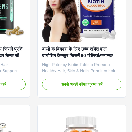
 जिसमें प्रति
बालों के विकास के लिए उच्च शक्ति वाले
का शेल्फ जीवन
बायोटिन कैप्सूल जिसमें 60 गोलियां/फ्लास्क, 24
महीने का शेल्फ जीवन और कोलेजन केराटिन
Hair
High Potency Biotin Tablets Promote
बायोटिन कॉम्प्लेक्स होता है
t Support
Healthy Hair, Skin & Nails Premium hair
act Hair Loss
growth biotin capsules formulated to
air growth
deliver stronger, longer, thicker, and
 करें
सबसे अच्छी कीमत प्राप्त करें
 thicker hair
healthier hair through advanced biotin
oss with
supplementation. Product Specifications
Specifications
Service OEM ODM Private Label Service
Capsules Main
Shipping Fee Negotiable Product Name
Ingredient
Hair Growth Capsules Main Ingredient
s OEM/ODM
Biotin Main Function Longer, Healthier
lable
Hair Shelf-Life 24 months Specification 60