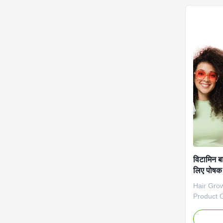
provides 
support s
resilient 
Attribut
Label Se
विटामिन बा
लिए पोषक 
Hair Gro
Product 
Growth Vi
Nutrients