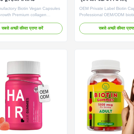
factory Biotin Vegan Capsules
OEM Private Label Biotin Ca
 Growth Premium collagen
Professional OEM/ODM bioti
nt capsules designed to support
formulated for hair growth an
healthier hair growth with vegan
Vegetarian supplement suitab
सबसे अच्छी कीमत प्राप्त करें
सबसे अच्छी कीमत प्राप्त
rmula for adult use. Product
Product Specifications Prod
tions Product Name Biotin
Biotin Capsules Main Functi
 Main Functions Hair Growth
Growth Main Ingredient Biotin
edient Biotin Shelf Life 24
24 months OEM/ODM Availa
OEM/ODM Available Sample
Order Available Payment Ter
ailable Payment Term T/T,
Paypal, Western Union Prod
Western Union Product Gallery
Product Packaging Manufactu
Packaging Company Profile
Trade Show Exhibition Qualit
n Why Choose Us Certifications
Manufacturing Advantages