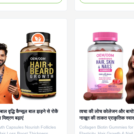
formulated to deliver high-
longer, and thicker hair thro
iotin (Vitamin B7) for radiant
vitamin supplementation. Att
Product Specifications Attribute
Service OEM ODM Private La
rvice OEM ODM Private Label
Shipping Fee Need to be neg
Shipping Fee Need to be
Product Name Hair Growth 
ed Product Name Biotin Gummies
Ingredient Biotin Main Funct
edient Biotin, Vitamins Main
Healthier Hair Shelf-Life 24
Longer, Healthier Hair, Stronger
Specification 60 Pills / Bottle
f-Life 18
Customized Key
ाल वृद्धि कैप्सूल बाल झड़ने से रोकें
त्वचा की लोच कोलेजन और बायोट
ल मिश्रण बढ़ाएं
नाखून की ताकत प्राकृतिक स्वाद
th Capsules Nourish Follicles
Collagen Biotin Gummies for
Hair Loss Boost Thickness
Elasticity, Hair Growth & Nail