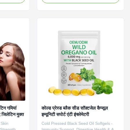
ugh essential
and proprietary herbal blend to target hair
ribute Value
loss at its root. These vitamin hair growth
bel Service
capsules nourish, strengthen, and
otiated
promote regrowth for longer, healthier
Capsules Main
hair. Attribute Value Service OEM ODM
ion Longer,
Private Label Service Shipping Fee Need
 months
to be negotiated Product Name Biotin
 Or
Capsules Main Ingredient Biotin Main
Function
िन गमियां
कोल्ड प्रेस्ड ब्लैक सीड सॉफ़्टजेल कैप्सूल
 जिलेटिन मुक्त
इम्यूनिटी सपोर्ट एंटी इंफ्लेमेटरी
 Skin
Cold Pressed Black Seed Oil Softgels -
 Strength
Immunity Support, Digestive Health & Anti-