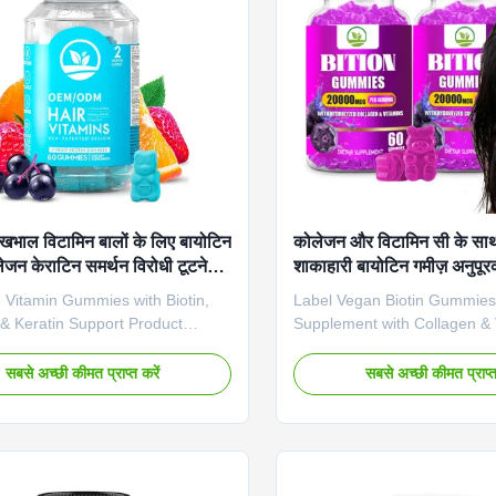
Longer, Healthier Hair Shelf Life
Payment Term T/T, Paypal, 
s
Product Images Product
देखभाल विटामिन बालों के लिए बायोटिन
कोलेजन और विटामिन सी के सा
लेजन केराटिन समर्थन विरोधी टूटने
शाकाहारी बायोटिन गमीज़ अनुपू
स्वाद
 Vitamin Gummies with Biotin,
Label Vegan Biotin Gummies
& Keratin Support Product
Supplement with Collagen & 
 Our premium hair vitamin
Product Overview Our Vegan 
eature a powerful blend of
Gummies are expertly formul
सबसे अच्छी कीमत प्राप्त करें
सबसे अच्छी कीमत प्राप्त
000mcg), keratin, and collagen to
deliver high-potency biotin (
hair growth, reduce breakage,
radiant hair, skin, and nails.
ce overall hair health. Vitamin E
gummy provides 10,000mcg
nourish the scalp while
biotin to support your beauty
ing hair follicles. Product
Product Specifications Attrib