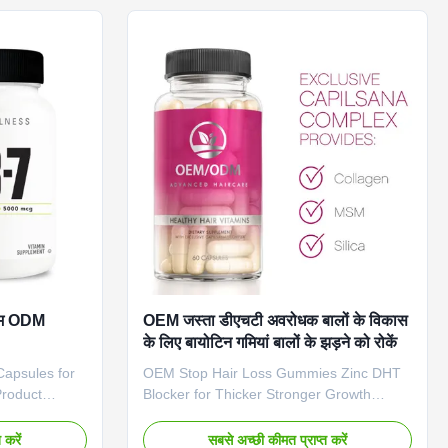
s. Service OEM
Softgels Capsules Main Functions Hair
Shipping Fee
Nail Skin Growth Main Ingredient Biotin
iotin Gummies
Shelf Life 24 months OEM/ODM Available
Function
Sample Order Available Payment Term
ir Shelf
T/T, Paypal, Western Union Product
Images Product Packaging Company
 गम ODM
OEM जस्ता डीएचटी अवरोधक बालों के विकास
के लिए बायोटिन गमियां बालों के झड़ने को रोकें
Capsules for
OEM Stop Hair Loss Gummies Zinc DHT
Product
Blocker for Thicker Stronger Growth
re pills
Product Overview Advanced hair growth
mote stronger,
formula combining biotin, zinc, vitamin B5,
 करें
सबसे अच्छी कीमत प्राप्त करें