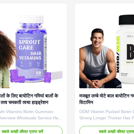
10,000mcg of premium biotin to
B7) to deliver radiant result
tronger hair, glowing skin, and
ODM Private Label Service 
nails. Product Specifications
Negotiable Product Name B
e Value Service OEM ODM Private
Main Ingredient Biotin Main 
rvice Shipping Fee Need to be
Promotes longer, healthier ha
लों के लिए बायोटिन गमियां बालों के
मजबूत लम्बे मोटे बाल बायोटिन
तत्व चमकती त्वचा हाइड्रेशन
विटामिन
wth Vitamins Biotin Gummies
ODM Vitamin Packed Biotin 
Overview Wholesale Service Hair
Strong Longer Thicker Hair 
tamins Biotin Gummies for Hair
Overview Professional hair ca
 - Glowing Skin Hydration.
formulated with biotin to pro
सबसे अच्छी कीमत प्राप्त करें
सबसे अच्छी कीमत प्राप्त