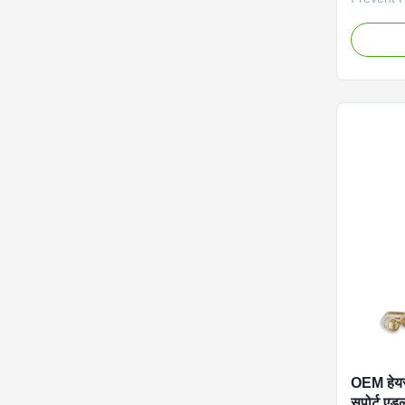
Scientifi
with bioti
blend to n
reducing 
healthy r
Service 
Shipping
Product 
Ingredien
Healthier
Specificat
OEM हेयर
सपोर्ट एडल