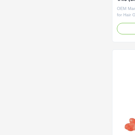
OEM Manu
for Hair
suppleme
thicker, 
biotin fo
Specifica
Capsules
Main Ingr
months 
Order Av
Paypal, 
Product 
Exhibitio