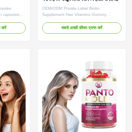
psules
OEM/ODM Private Label Biotin
n capsules
Supplement Hair Vitamins Gummy
d thicker hair.
Premium vegan biotin gummies
le for adults.
formulated to support hair, nail, and skin
 करें
सबसे अच्छी कीमत प्राप्त करें
uct Name
health through herbal supplementation.
ons Hair
Product Specifications Attribute Value
 Shelf Life
Service OEM ODM Private Label Service
ble Sample
Product Name Biotin Gummies Main
m T/T,
Ingredients Biotin, Vitamin C Main
uct Images
Function Longer, Healthier Hair, Stronger
ring Facility
Hair Shelf Life 18 months Specification 60
y &
Gummies / Bottle or Customized Product
Benefits Hair Growth Vitamins Biotin