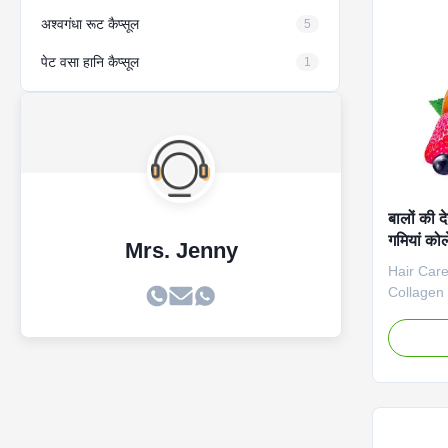
Function 
24 month
अश्वगंधा रूट कैप्सूल
5
पेट वसा हानि कैप्सूल
1
बालों की 
गमियां को
Mrs. Jenny
प्राकृतिक 
Hair Care
Collagen 
Overview
gummies f
biotin (5
promote 
and enhan
and zinc 
strengthen