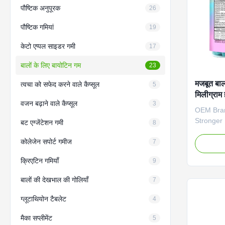
पौष्टिक अनुपूरक
26
पौष्टिक गमियां
19
केटो एप्पल साइडर गमी
17
बालों के लिए बायोटिन गम
23
मजबूत बाल
त्वचा को सफेद करने वाले कैप्सूल
5
मिलीग्राम
वजन बढ़ाने वाले कैप्सूल
3
5000mcg 
OEM Bran
अनुकूल बा
Stronger 
बट एग्जेंटेशन गमी
8
Overview 
कोलेजेन सपोर्ट गमीज
beauty ou
7
Gummies.
क्रिएटिन गमियाँ
9
5000mcg 
collagen 
बालों की देखभाल की गोलियाँ
7
health thr
Attribut
ग्लूटाथियोन टैबलेट
4
Label Ser
Gummies 
मैका सप्लीमेंट
5