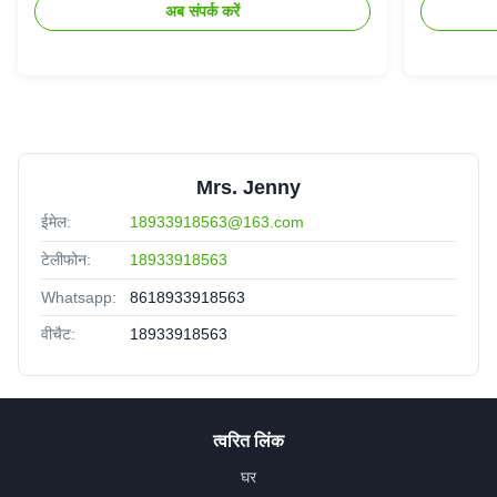
अब संपर्क करें
Mrs. Jenny
ईमेल:
18933918563@163.com
टेलीफोन:
18933918563
Whatsapp:
8618933918563
वीचैट:
18933918563
त्वरित लिंक
घर