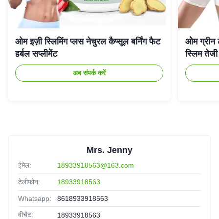
ओम इज़ी स्लिमिंग प्लस नेचुरल कैप्सूल बर्निंग फैट
ओम ग्रीन ट
हर्बल सप्लीमेंट
स्लिम तेजी
अब संपर्क करें
Mrs. Jenny
ईमेल:
18933918563@163.com
टेलीफोन:
18933918563
Whatsapp:
8618933918563
वीचैट:
18933918563