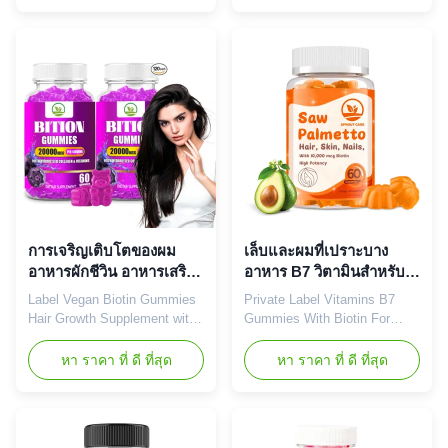
thicker, and healthier hair
blend of biotin (5000mcg),
through advanced biotin
keratin, and collagen to
supplementation. Product
promote hair growth, reduce
Specifications Service OEM
breakage, and enhance
ODM Private Label Service
overall hair health. Vitamin E
Shipping Fee Negotiable
and zinc nourish the scalp
Product Name Hair Growth
while strengthening hair
Capsules Main Ingredient
follicles. Product
Biotin Main Function Longer,
Specifications Attribute
Healthier Hair Shelf-Life 24
Details Service OEM ODM
months Specification 60
Private Label Service Product
Pills/Bottle or Customized
Name Biotin Gummies Main
Key Benefits Hair & Nail
Ingredient Biotin Main
การเจริญเติบโตของผม
เล็บและผมที่เปราะบาง
Function
อาหารผักชีวิน อาหารเสริม
อาหาร B7 วิตามินสําหรับ
ยําด้วยคอลลาเจนและ
ผม ยางยาง
Label Vegan Biotin Gummies
Private Label Vitamins B7
วิตามินซี
Hair Growth Supplement with
Gummies With Biotin For
Collagen & Vitamin C Product
Brittle Nails And Hair
Overview Our Vegan Biotin
Nutrients Private Label
หา ราคา ที่ ดี ที่สุด
หา ราคา ที่ ดี ที่สุด
Gummies are expertly
Vitamins B7 Gummies With
formulated to deliver high-
Biotin For Brittle Nails And
potency biotin (Vitamin B7) for
Hair Nutrients Attribute Value
radiant hair, skin, and nails.
Service OEM ODM Private