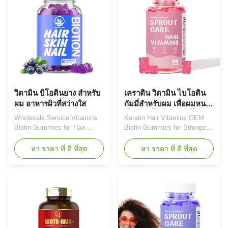
Each delicious gummy
Label Service Shipping Fee
provides 10,000mcg of
Need to be negotiated Product
premium biotin to support your
Name Biotin Gummies Main
beauty from within. Product
Ingredient Biotin Main
Specifications Attribute Value
Function Longer, Healthier
Service OEM ODM Private
Hair Shelf-Life 24 months
Label Service Shipping Fee
Specification 60 Gummies /
Need to be negotiated Product
Bottle Or Customized
Name Biotin Gummies Main
Premium Biotin Gummies for
Ingredient Biotin
Hair, Skin & Nails Nourish
วิตามิน บิโอตินยาง สําหรับ
เคราติน วิตามิน ไบโอติน
your beauty
ผม อาหารผิวที่สว่างใส
กัมมี่สำหรับผม เพื่อผมหนา
ขึ้น ยาวขึ้น แข็งแรงขึ้น เร็ว
Wholesale Service Vitamins
Keratin Hair Vitamins OEM
ขึ้น
Biotin Gummies for Hair
Biotin Gummies for Stronger,
Nutrients - Glowing Skin
Longer, Thicker, Healthier Hair
Hydration Product Overview
Product Overview Premium
หา ราคา ที่ ดี ที่สุด
หา ราคา ที่ ดี ที่สุด
Nourish your beauty from
biotin gummies formulated for
within with our delicious Biotin
stronger, longer, thicker, and
Gummies, expertly formulated
healthier hair growth. Our
to deliver high-potency biotin
delicious Biotin Gummies are
(Vitamin B7) for radiant
expertly crafted with high-
results. Each tasty gummy
potency biotin (Vitamin B7) to
provides 10,000mcg of
deliver radiant results. Service
premium biotin to support
OEM ODM Private Label