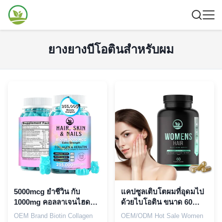
ยางยางบีโอตินสําหรับผม
5000mcg ยําชีวิน กับ
แคปซูลเติบโตผมที่อุดมไป
1000mg คอลลาเจนไฮดร
ด้วยไบโอติน ขนาด 60
อลไซส์ สําหรับผมแข็งแรง
แคปซูลต่อขวด และอายุ
OEM Brand Biotin Collagen
OEM/ODM Hot Sale Women