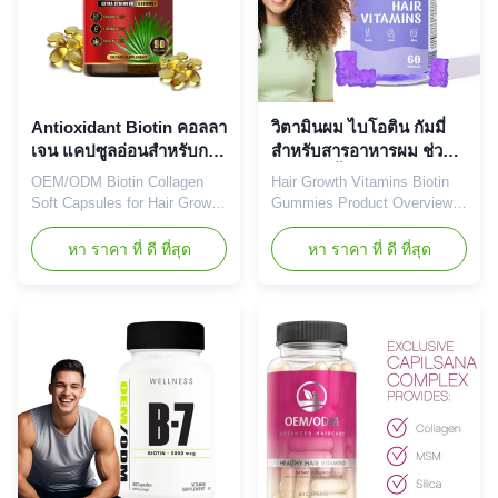
stronger hair, glowing skin,
Service Shipping Fee
and resilient nails. Product
Negotiable Product Name
Specifications Attribute Value
Biotin Gummies Main
Service OEM ODM Private
Ingredient Biotin Main
Label Service Shipping Fee
Function Promotes longer,
Need to be
healthier hair Shelf
Antioxidant Biotin คอลลา
วิตามินผม ไบโอติน กัมมี่
เจน แคปซูลอ่อนสําหรับการ
สำหรับสารอาหารผม ช่วย
สนับสนุนการเจริญเติบโต
ให้ผิวชุ่มชื้น
OEM/ODM Biotin Collagen
Hair Growth Vitamins Biotin
ของผม
Soft Capsules for Hair Growth
Gummies Product Overview
Support Professional
Wholesale Service Hair
OEM/ODM Biotin Collagen
Growth Vitamins Biotin
หา ราคา ที่ ดี ที่สุด
หา ราคา ที่ ดี ที่สุด
Soft Capsules designed to
Gummies for Hair Nutrients -
support hair, nail, and skin
Glowing Skin Hydration.
growth through high-quality
Expertly formulated to deliver
softgel capsule formulation.
high-potency biotin (Vitamin
Product Specifications
B7) for radiant results.
Product Name Biotin Softgels
Product Specifications
Capsules Main Functions Hair
Attribute Value Service OEM
Nail Skin Growth Main
ODM Private Label Service
Ingredient Biotin Shelf Life 24
Shipping Fee Need to be
months OEM/ODM Available
negotiated Product Name
Sample Order Available
Biotin Gummies Main