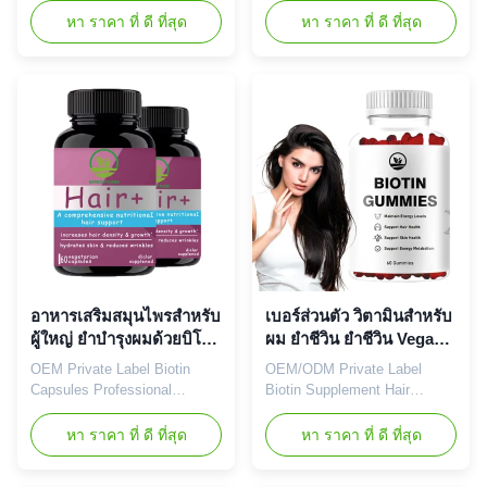
Inflammatory Product
supplement capsules
หา ราคา ที่ ดี ที่สุด
หา ราคา ที่ ดี ที่สุด
Overview Our cold-pressed
designed to support thicker,
black seed oil softgels are
healthier hair growth with
rich in thymoquinone, proven
vegan biotin formula for adult
to support immune function,
use. Product Specifications
improve digestion, and reduce
Product Name Biotin
inflammation. Suitable for
Capsules Main Functions Hair
daily wellness, the non-GMO
Growth Main Ingredient Biotin
formula is halal-certified and
Shelf Life 24 months
encased in easy-to-swallow
OEM/ODM Available Sample
gelatin capsules. Attribute
Order Available Payment
Value Service OEM ODM
Term T/T, Paypal, Western
Private Label Service
Union Product Gallery Product
Shipping Fee Need to be
Packaging Company Profile
negotiated Product Name
Exhibition Why Choose Us
อาหารเสริมสมุนไพรสําหรับ
เบอร์ส่วนตัว วิตามินสําหรับ
Certifications
ผู้ใหญ่ ยําบํารุงผมด้วยบิโอ
ผม ยําชีวิน ยําชีวิน Vegan
ติน เพื่อการเติบโตและหนา
สําหรับผม เล็บ สุขภาพ
OEM Private Label Biotin
OEM/ODM Private Label
ผม
ผิวหนัง อาหารเสริม
Capsules Professional
Biotin Supplement Hair
สมุนไพร
OEM/ODM biotin capsules
Vitamins Gummy Premium
formulated for hair growth and
vegan biotin gummies
หา ราคา ที่ ดี ที่สุด
หา ราคา ที่ ดี ที่สุด
thicker hair. Vegetarian
formulated to support hair,
supplement suitable for
nail, and skin health through