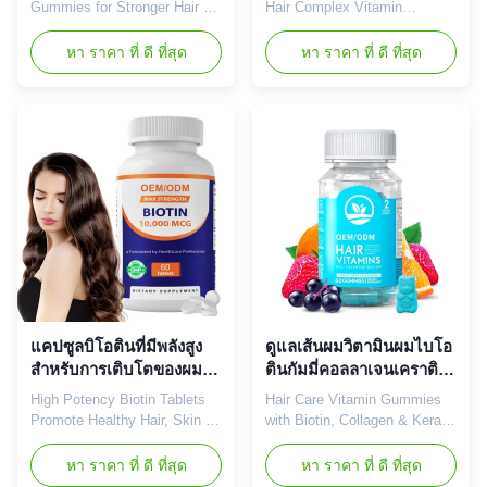
และผิวหนังแข็งแรง - ยางชี
การใช้งาน 24 เดือน
Gummies for Stronger Hair &
Hair Complex Vitamin
วินดีสําหรับการเจริญเติบโต
Healthier Skin Product
Supplement Support Thicker
ผม
Overview Nourish from within
Hair Growth Counteract Hair
หา ราคา ที่ ดี ที่สุด
หา ราคา ที่ ดี ที่สุด
and radiate beauty outside
Loss Product Overview
with our Biotin Collagen
Premium hair growth capsules
Gummies. This powerful
designed to support thicker
combination of 5000mcg
hair growth and counteract
biotin and 1000mg hydrolyzed
hair loss with biotin-rich
collagen supports hair, skin,
formula. Product
and nail health through a
Specifications Product Name
delicious daily treat. Attribute
Hair Growth Capsules Main
Value Service OEM ODM
Functions Hair Growth Main
Private Label Service Product
Ingredient Biotin Shelf Life 24
Name Biotin Gummies Main
months OEM/ODM Available
Ingredient Biotin Main
Sample Order Available
Function Longer, Healthier
Payment Term T/T, Paypal,
Hair Shelf Life 24 months
Western Union Product
แคปซูลบิโอตินที่มีพลังสูง
ดูแลเส้นผมวิตามินผมไบโอ
Images Product
สําหรับการเติบโตของผมที่
ตินกัมมี่คอลลาเจนเคราติน
มี 60 เม็ด/ขวด มีอายุการใช้
สนับสนุนป้องกันการแตกหัก
High Potency Biotin Tablets
Hair Care Vitamin Gummies
งาน 24 เดือน และคอลลา
รสชาติธรรมชาติ
Promote Healthy Hair, Skin &
with Biotin, Collagen & Keratin
เจนเคราตินบิโอติน
Nails Premium hair growth
Support Product Overview
คอมเพล็กซ์
biotin capsules formulated to
Our premium hair vitamin
หา ราคา ที่ ดี ที่สุด
หา ราคา ที่ ดี ที่สุด
deliver stronger, longer,
gummies feature a powerful