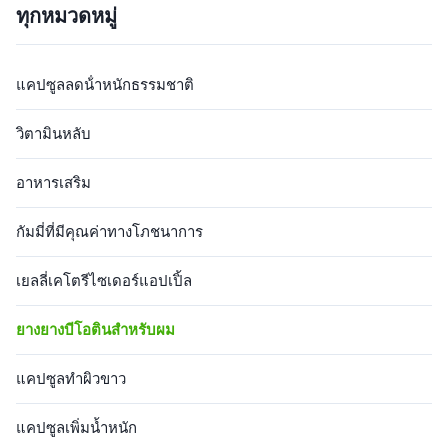
ทุกหมวดหมู่
potency biotin for stronger,
flavored treat that not only
longer, thicker, and healthier
satisfies your taste buds but
hair. Product Specifications
also works to transform your
Attribute Value Service OEM
hair, skin, and nails. Packed
แคปซูลลดน้ําหนักธรรมชาติ
ODM Private Label Service
with 5000mcg of pure biotin,
Shipping Fee Need to be
these gummies support your
negotiated Product Name
body's natural processes,
วิตามินหลับ
Biotin Gummies Main
Ingredient Biotin Main
อาหารเสริม
กัมมี่ที่มีคุณค่าทางโภชนาการ
เยลลี่เคโตรีไซเดอร์แอปเปิ้ล
ยางยางบีโอตินสําหรับผม
แคปซูลทําผิวขาว
แคปซูลเพิ่มน้ำหนัก