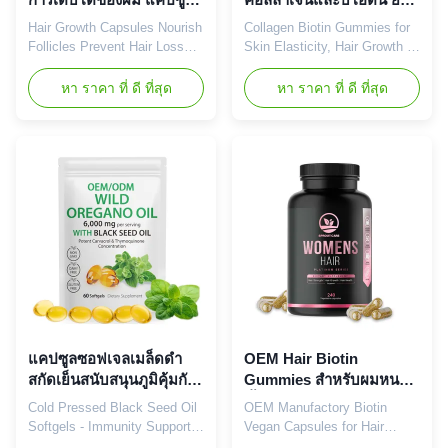
ป้องกันการสูญเสียผม
ยางยาง แข็งแรงของเล็บ
Hair Growth Capsules Nourish
Collagen Biotin Gummies for
รสชาติธรรมชาติ ไม่มีเจลา
Follicles Prevent Hair Loss
Skin Elasticity, Hair Growth &
ติน
Boost Thickness Scientifically
Nail Strength Product
formulated capsules packed
Overview Our Hair Vitamins
หา ราคา ที่ ดี ที่สุด
หา ราคา ที่ ดี ที่สุด
with biotin, zinc, and a
Biotin Gummies promote
proprietary herbal blend to
stronger, longer, thicker, and
nourish hair follicles at the
healthier hair. Formulated with
root, reducing hair fall and
vitamin C to enhance collagen
promoting thick, healthy
absorption and natural
regrowth. Product
strawberry flavor for enjoyable
Specifications Service OEM
daily supplementation. These
ODM Private Label Service
gelatin-free, vegan gummies
Shipping Fee Need to be
contain no artificial additives,
negotiated Product Name
catering to diverse dietary
Biotin Capsules Main
needs. Each pack contains 60
Ingredient Biotin Main
gummies for a 30-day supply.
Function Longer, Healthier
Product Specifications
Hair Shelf-Life 24 months
แคปซูลซอฟเจลเมล็ดดำ
OEM Hair Biotin
Specificatio
สกัดเย็นสนับสนุนภูมิคุ้มกัน
Gummies สำหรับผมหนา
ต้านการอักเสบ
ขึ้นรองรับผู้ใหญ่ใช้อาหาร
Cold Pressed Black Seed Oil
OEM Manufactory Biotin
เสริมสมุนไพร
Softgels - Immunity Support,
Vegan Capsules for Hair
Digestive Health & Anti-
Growth Premium collagen