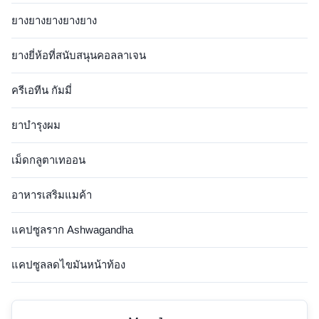
ยางยางยางยางยาง
ยางยี่ห้อที่สนับสนุนคอลลาเจน
ครีเอทีน กัมมี่
ยาบํารุงผม
เม็ดกลูตาเทออน
อาหารเสริมแมค้า
แคปซูลราก Ashwagandha
แคปซูลลดไขมันหน้าท้อง