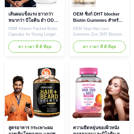
Payment Term T/T, Paypal,
Ingredient Biotin, Vitamins
Western Union Product
Main Function Longer,
Images Product Packaging
Healthier Hair, Stronger Hair
เส้นผมแข็งแรง ยาวกว่า
OEM ซิงก์ DHT blocker
Company
Shelf-Life 18
หนากว่า บิโอติน ยํา ODM
Biotin Gummies สําหรับ
วิตามิน
การเจริญเติบโตของผม
ODM Vitamin Packed Biotin
OEM Stop Hair Loss
หยุดการสูญเสียผม
Capsules for Strong Longer
Gummies Zinc DHT Blocker
Thicker Hair Product
for Thicker Stronger Growth
Overview Professional hair
Product Overview Advanced
หา ราคา ที่ ดี ที่สุด
หา ราคา ที่ ดี ที่สุด
care pills formulated with
hair growth formula combining
biotin to promote stronger,
biotin, zinc, vitamin B5, and
longer, and thicker hair
proprietary herbal blend to
through essential vitamin
target hair loss at its root.
supplementation. Attribute
These vitamin hair growth
Value Service OEM ODM
capsules nourish, strengthen,
Private Label Service
and promote regrowth for
Shipping Fee Need to be
longer, healthier hair. Attribute
negotiated Product Name Hair
Value Service OEM ODM
Growth Capsules Main
Private Label Service
Ingredient Biotin Main
Shipping Fee Need to be
Function Longer, Healthier
negotiated Product Name
Hair Shelf-Life 24 months
Biotin Capsules Main
Specification 60 Pills / Bottle
Ingredient Biotin Main
สูตรอาหาร กระเพาะผม
ความยืดหยุ่นของผิวหนัง
Or Customized Key
Function
การเติบโตของผม แคปซูล
คอลลาเจนและบิโอติน ยาง