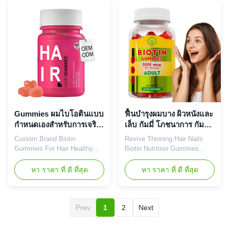
adults. Product Specifications
herbal supplementation.
Product Name Biotin
Product Specifications
Capsules Main Functions Hair
Attribute Value Service OEM
Growth Main Ingredient Biotin
ODM Private Label Service
Shelf Life 24 months
Product Name Biotin
OEM/ODM Available Sample
Gummies Main Ingredients
Order Available Payment
Biotin, Vitamin C Main
Term T/T, Paypal, Western
Function Longer, Healthier
Union Product Images
Hair, Stronger Hair Shelf Life
Product Packaging
18 months Specification 60
Manufacturing Facility Trade
Gummies / Bottle or
Show Exhibition Quality &
Customized Product Benefits
Gummies ผมไบโอตินแบบ
ฟื้นบำรุงผมบาง ผิวหนังและ
Manufacturing Advantages
Hair Growth Vitamins Biotin
กำหนดเองสำหรับการเจริญ
เล็บ กัมมี่ โภชนาการ กัมมี่
เติบโตของเส้นผมเพื่อ
อาหารเสริมแสนอร่อยทุกวัน
Custom Brand Biotin
Revive Thinning Hair Nails
สุขภาพผม OEM Gummies
Gummies For Hair Healthy
Biotin Nutrition Gummies
สุขภาพผม
Growth, OEM Hair Growth
Tasty Daily Supplement for
Gummies Product Overview
Healthy In a world where
หา ราคา ที่ ดี ที่สุด
หา ราคา ที่ ดี ที่สุด
Custom Brand Biotin
health and beauty go hand in
Gummies designed to support
hand, our biotin nutrition
hair healthy growth through
gummies are the perfect
OEM and private label
addition to your daily lifestyle.
Prev
1
2
Next
services. These delicious
Imagine starting your morning
gummies provide high-
with a delicious, tropical-