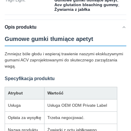
High Light:
Gumowe gumki tłumiące apetyt
,
Acv glutation bleaching gummy
,
Żywiarnia z jabłka
Opis produktu
Gumowe gumki tłumiące apetyt
Zmniejsz bóle głodu i wspieraj trawienie naszymi ekskluzywnymi
gumami ACV zaprojektowanymi do skutecznego zarządzania
wagą.
Specyfikacja produktu
Atrybut
Wartość
Usługa
Usługa OEM ODM Private Label
Opłata za wysyłkę
Trzeba negocjować.
Nazwa produktu
Żywiarki z octu jabłkowego