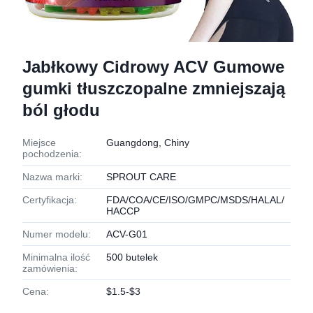
Jabłkowy Cidrowy ACV Gumowe
gumki tłuszczopalne zmniejszają
ból głodu
Miejsce
Guangdong, Chiny
pochodzenia:
Nazwa marki:
SPROUT CARE
Certyfikacja:
FDA/COA/CE/ISO/GMPC/MSDS/HALAL/
HACCP
Numer modelu:
ACV-G01
Minimalna ilość
500 butelek
zamówienia:
Cena:
$1.5-$3