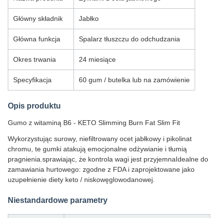
Główny składnik
Jabłko
Główna funkcja
Spalarz tłuszczu do odchudzania
Okres trwania
24 miesiące
Specyfikacja
60 gum / butelka lub na zamówienie
Opis produktu
Gumo z witaminą B6 - KETO Slimming Burn Fat Slim Fit
Wykorzystując surowy, niefiltrowany ocet jabłkowy i pikolinat
chromu, te gumki atakują emocjonalne odżywianie i tłumią
pragnienia.sprawiając, że kontrola wagi jest przyjemnaIdealne do
zamawiania hurtowego: zgodne z FDA i zaprojektowane jako
uzupełnienie diety keto / niskowęglowodanowej.
Niestandardowe parametry