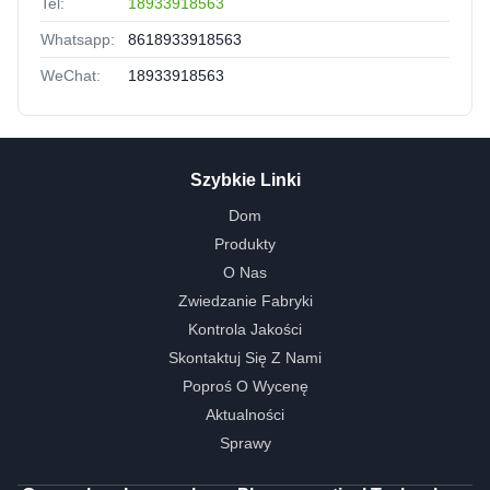
Tel:
18933918563
Whatsapp:
8618933918563
WeChat:
18933918563
Szybkie Linki
Dom
Produkty
O Nas
Zwiedzanie Fabryki
Kontrola Jakości
Skontaktuj Się Z Nami
Poproś O Wycenę
Aktualności
Sprawy