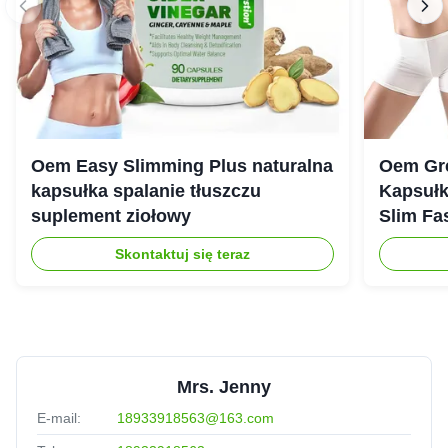
Oem Easy Slimming Plus naturalna
Oem Gre
kapsułka spalanie tłuszczu
Kapsułk
suplement ziołowy
Slim Fas
Skontaktuj się teraz
Mrs. Jenny
E-mail:
18933918563@163.com