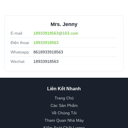
Mrs. Jenny
E-mail:
18933918563@163.com
Điện thoại:
18933918563
Whatsapp:
8618933918563
Wechat:
18933918563
Liên Kết Nhanh
Trang Chủ
Các Sản Phẩm
Về Chúng Tôi
Tham Quan Nhà Máy
Kiểm Soát Chất Lượng