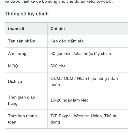
và được thiết kế để bổ sung cho chế độ ăn keto/low-carb.
Thông số tùy chỉnh
tham số
Chi tiết
Tên sản phẩm
Kẹo dẻo giấm táo
Âm lượng
60 gummies/chai hoặc tùy chỉnh
MOQ
500 chai
ODM / OEM / Nhãn hiệu riêng / Bán
Dịch vụ
buôn
Thời gian giao
10-20 ngày làm việc
hàng
Thời hạn thanh
T/T, Paypal, Western Union, Thẻ tín
toán
dụng