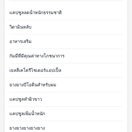
แคปซูลลดน้ําหนักธรรมชาติ
วิตามินหลับ
อาหารเสริม
กัมมี่ที่มีคุณค่าทางโภชนาการ
เยลลี่เคโตรีไซเดอร์แอปเปิ้ล
ยางยางบีโอตินสําหรับผม
แคปซูลทําผิวขาว
แคปซูลเพิ่มน้ำหนัก
ยางยางยางยางยาง