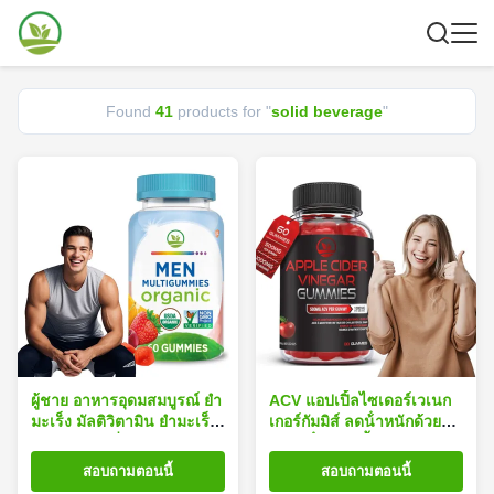
Found
41
products for "
solid beverage
"
ผู้ชาย อาหารอุดมสมบูรณ์ ยํา
ACV แอปเปิ้ลไซเดอร์เวเนก
มะเร็ง มัลติวิตามิน ยํามะเร็ง
เกอร์กัมมิส์ ลดน้ําหนักด้วยสา
สําหรับการเพิ่มกําลังกล้าม
รสกัดน้ําแอปเปิ้ลสด
เนื้อ ความทนทาน
สอบถามตอนนี้
สอบถามตอนนี้