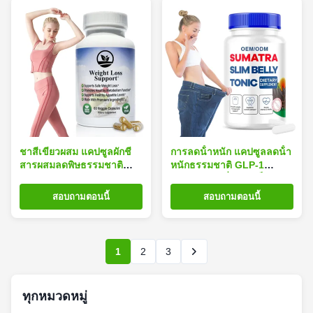
ชาสีเขียวผสม แคปซูลผักชี
การลดน้ําหนัก แคปซูลลดน้ํา
สารผสมลดพิษธรรมชาติ
หนักธรรมชาติ GLP-1
สนับสนุนภูมิคุ้มกัน ปรับปรุง
สารประกอบที่พิสูจน์เป็นทาง
การย่อยอาหาร
คลินิก
สอบถามตอนนี้
สอบถามตอนนี้
1
2
3
ทุกหมวดหมู่