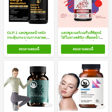
GLP-1 แคปซูลลดน้ําหนัก
แคปซูลเบอร์เบอรีนที่พิสูจน์
กระตุ้นกระบวนการเผาผลาญ
ได้ในทางคลินิก เพื่อลดน้ํา
ด้วยอายุการใช้งาน 24 เดือน
หนัก ปรับปรุงน้ําตาลในเลือด
และ 60 แคปซูลต่อขวด
และกระตุ้นการเผาผลาญ
สอบถามตอนนี้
สอบถามตอนนี้