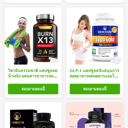
วิตามินธรรมชาติ แคปซูลลด
GLP-1 แคปซูลสนับสนุนการ
น้ําหนัก ผสมสารอาหารหลาย
ย่อยอาหารผสมผสานเอนไซม์
ประเภท ช่วยกระตุ้นการเผา
ธรรมชาติปรับปรุงการย่อย
ผลาญของสารเผาผลาญไข
อาหารลดอาการท้องอืดสูตร
สอบถามตอนนี้
สอบถามตอนนี้
มัน ลดน้ําหนักอย่างปลอดภัย
บรรเทาอย่างรวดเร็ว