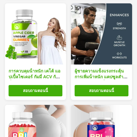
การควบคุมน้ําหนัก เคโต้ แอ
ผู้ชายความแข็งแรงกระตุ้น
ปเปิ้ลไซเดอร์ กัมมี่ ACV กัมมี่
การเพิ่มน้ําหนัก แคปซูลสําห
ที่มีวิตามินบี 12
รับผิวหนังผอมเพิ่ม OEM
โลโก้
สอบถามตอนนี้
สอบถามตอนนี้