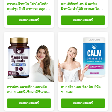
การลดน้ําหนัก โปรไบโอติก
แอนติอ๊อกซิเดนต์ ลดพิษ
แคปซูลผักชี อาหารสมดุล มิค
ผิวหนัง ทําให้ผิวกายสดใส
รโอบิโอเมส ผสมสารอาหาร
แคปซูลลดน้ําหนักธรรมชาติ
ธรรมชาติ
สอบถามตอนนี้
สอบถามตอนนี้
การผ่อนคลายลึก นอนหลับ
สบายใจ นอน วิตามิน ยี่ห้อ
สบาย แมกนีเซียมกลีซินาต
ขายเอง
แคปซูลสนับสนุน ODM
ซัพพลายเออร์
สอบถามตอนนี้
สอบถามตอนนี้