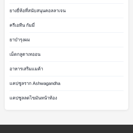
ยางยี่ห้อที่สนับสนุนคอลลาเจน
ครีเอทีน กัมมี่
ยาบํารุงผม
เม็ดกลูตาเทออน
อาหารเสริมแมค้า
แคปซูลราก Ashwagandha
แคปซูลลดไขมันหน้าท้อง