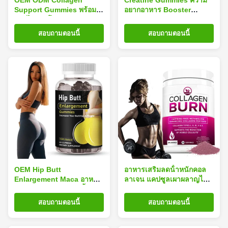
OEM ODM Collagen
Creatine Gummies ความ
Support Gummies พร้อม
อยากอาหาร Booster
กรดไฮยาลูโรนิกและสาร
Creatine Gummies
สกัดจากเมล็ดองุ่นสำหรับการ
Creatine Mono Gummies
สอบถามตอนนี้
สอบถามตอนนี้
สนับสนุนผิวหนังและข้อต่อ
สำหรับการเพิ่มน้ำหนัก สร้าง
กล้ามเนื้อ
OEM Hip Butt
อาหารเสริมลดน้ําหนักคอล
Enlargement Maca อาหาร
ลาเจน แคปซูลเผาผลาญไข
เสริม Gummies ฟรุ๊ตตี้
มัน กระตุ้นการเผาผลาญ
ออร์แกนิกสำหรับผู้หญิง
สะดวกผิว ผลลัพธ์เร็ว
สอบถามตอนนี้
สอบถามตอนนี้
สมุนไพร