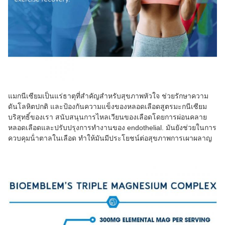
แมกนีเซียมเป็นแร่ธาตุที่สําคัญสําหรับสุขภาพหัวใจ ช่วยรักษาความ
ดันโลหิตปกติ และป้องกันความแข็งของหลอดเลือดสูตรมะกนีเซียม
บริสุทธิ์ของเรา สนับสนุนการไหลเวียนของเลือดโดยการผ่อนคลาย
หลอดเลือดและปรับปรุงการทํางานของ endothelial. มันยังช่วยในการ
ควบคุมน้ําตาลในเลือด ทําให้มันมีประโยชน์ต่อสุขภาพการเผาผลาญ