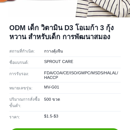
ODM เด็ก วิตามิน D3 โอเมก้า 3 กุ้ง
หวาน สําหรับเด็ก การพัฒนาสมอง
สถานที่กำเนิด:
กวางตุ้งจีน
SPROUT CARE
ชื่อแบรนด์:
FDA/COA/CE/ISO/GMPC/MSDS/HALAL/
การรับรอง:
HACCP
MV-G01
หมายเลขรุ่น:
ปริมาณการสั่งซื้อ
500 ขวด
ขั้นต่ำ:
$1.5-$3
ราคา: