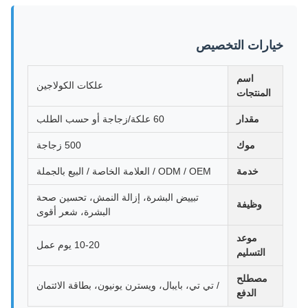
خيارات التخصيص
اسم
علكات الكولاجين
المنتجات
مقدار
60 علكة/زجاجة أو حسب الطلب
موك
500 زجاجة
خدمة
ODM / OEM / العلامة الخاصة / البيع بالجملة
تبييض البشرة، إزالة النمش، تحسين صحة
وظيفة
البشرة، شعر أقوى
موعد
10-20 يوم عمل
التسليم
مصطلح
/ تي تي، بايبال، ويسترن يونيون، بطاقة الائتمان
الدفع