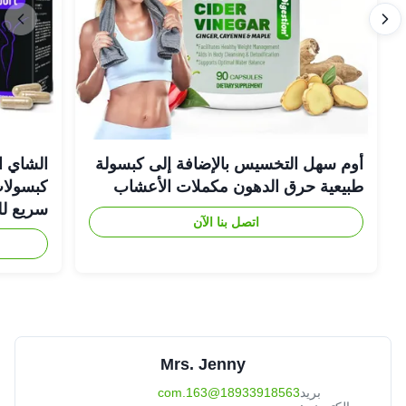
أوم سهل التخسيس بالإضافة إلى كبسولة
الشاي ا
طبيعية حرق الدهون مكملات الأعشاب
كبسولات
سريع لل
اتصل بنا الآن
Mrs. Jenny
بريد
18933918563@163.com