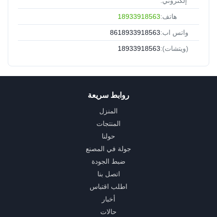
إلكتروني:
هاتف:
18933918563
واتس اب:
8618933918563
(ويتشات):
18933918563
روابط سريعة
المنزل
المنتجات
حولنا
جولة في المصنع
ضبط الجودة
اتصل بنا
اطلب اقتباس
أخبار
حالات