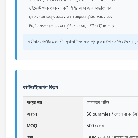
হাইড্রেট শুষ্ক ত্বক - একটি শিশির আভা জন্য আর্দ্রতা লক
চুল এবং নখ মজবুত করুন - ঘন, স্বাস্থ্যকর বৃদ্ধির প্রচার করে
মিছরির মতো স্বাদ - কোন কৃত্রিম রং ছাড়া মিষ্টি সাইট্রাস গন্ধ
সাইট্রাস পেকটিন এবং বিটা ক্যারোটিনের মতো প্রাকৃতিক উপাদান দিয়ে তৈরি। দৃ
কাস্টমাইজেশন বিকল্প
পণ্যের নাম
কোলাজেন গামিস
আয়তন
60 gummies / বোতল বা কাস্টম
MOQ
500 বোতল
সেবা
ODM / OEM / ব্যক্তিগত লেবেল 