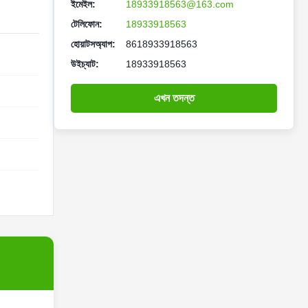
ইমেইল:
18933918563@163.com
টেলিফোন:
18933918563
হোয়াটসঅ্যাপ:
8618933918563
উইচ্যাট:
18933918563
এখন তদন্ত