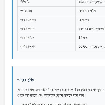
শিপিং ফি
আলোচনা করা প্রয়োজন
পণ্যের নাম
কোলাজেন গামিস
প্রধান উপাদান
কোলাজেন
প্রধান ফাংশন
ত্বক ঝকঝকে, ফ্রেকেল
শেলফ-লাইফ
24 মাস
স্পেসিফিকেশন
60 Gummies / বোতল 
পণ্যের সুবিধা
আমাদের কোলাজেন গামিস দিয়ে আপনার ত্বককে ভিতর থেকে ভালোবাসুন! সামুদ্রি
থেকে রক্ষা করতে এবং প্রাকৃতিক সৌন্দর্য বাড়াতে কাজ করে।
ত্বকের স্থিতিস্থাপকতা বাড়ায় - সূক্ষ্ম রেখা এবং বলিরেখা কমায়