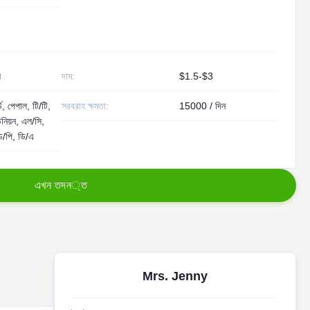
ল
দাম:
$1.5-$3
ড, পেপাল, টি/টি,
সরবরাহ ক্ষমতা:
15000 / দিন
ইউনিয়ন, এল/সি,
ডি/পি, ডি/এ
এ
খ
ন
ত
দ
ন
্
ত
Mrs. Jenny