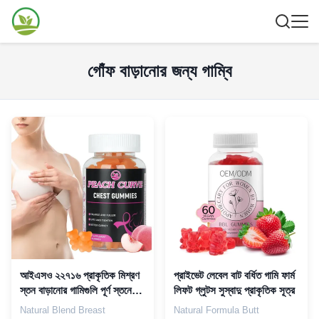
গোঁফ বাড়ানোর জন্য গাম্বি
আইএসও ২২৭১৬ প্রাকৃতিক মিশ্রণ
প্রাইভেট লেবেল বাট বর্ধিত গামি ফার্ম
স্তন বাড়ানোর গামিগুলি পূর্ণ স্তনের
লিফট গ্লুটস সুস্বাদু প্রাকৃতিক সূত্র
জন্য ভলিউম বাড়ায়
Natural Blend Breast
Natural Formula Butt