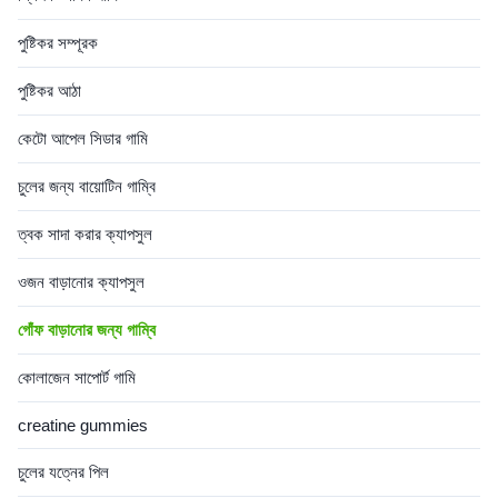
Need to be negotiated Product
Ingredient Maca Root Main
Name Pueraria Mirifica
Function Plump Lift Butt
পুষ্টিকর সম্পূরক
Capsules Main Ingredient
Shelf-Life 24 months
Pueraria Mirifica Main
Specification 60 Gummies /
পুষ্টিকর আঠা
Function Natural Breast
Bottle Or Customized Key
Enhancement
Benefits Plump & lift
কেটো আপেল সিডার গামি
চুলের জন্য বায়োটিন গাম্বি
ত্বক সাদা করার ক্যাপসুল
ওজন বাড়ানোর ক্যাপসুল
গোঁফ বাড়ানোর জন্য গাম্বি
কোলাজেন সাপোর্ট গামি
creatine gummies
চুলের যত্নের পিল