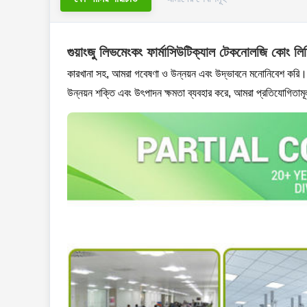
গুয়াংজু লিভমেংকং ফার্মাসিউটিক্যাল টেকনোলজি কোং ল
কারখানা সহ, আমরা গবেষণা ও উন্নয়ন এবং উদ্ভাবনে মনোনিবেশ করি।আ
উন্নয়ন শক্তি এবং উৎপাদন ক্ষমতা ব্যবহার করে, আমরা প্রতিযোগিতামূলক ব্