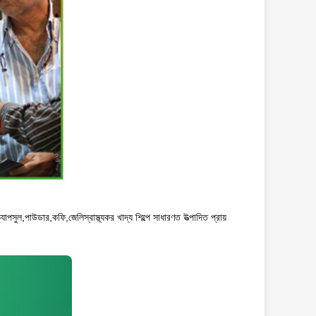
যাপসুল,পাউডার,কফি,জেলিস্বাস্থ্যকর খাদ্য শিল্পে সাধারণত উত্পাদিত প্রায়