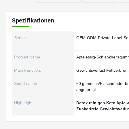
Spezifikationen
Service:
OEM-ODM-Private-Label-Ser
Product Name:
Apfelessig-Schlankheitsgum
Main Function:
Gewichtsverlust Fettverbren
Specification:
60 gummies/Flasche oder b
angefertigt
High Light:
Detox reinigen Keto Apfe
Zuckerfreie Gewichtsverl