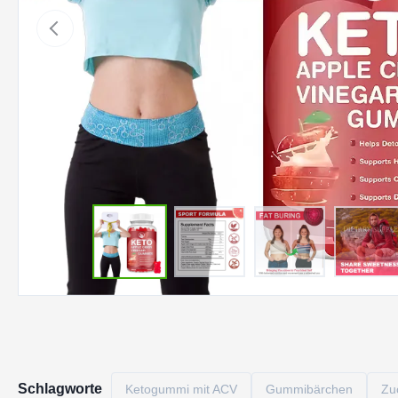
Schlagworte
Ketogummi mit ACV
Gummibärchen
Zu