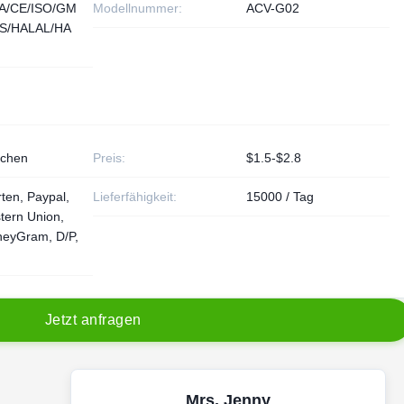
A/CE/ISO/GM
Modellnummer:
ACV-G02
S/HALAL/HA
schen
Preis:
$1.5-$2.8
rten, Paypal,
Lieferfähigkeit:
15000 / Tag
tern Union,
neyGram, D/P,
J
e
t
z
t
a
n
f
r
a
g
e
n
Mrs. Jenny