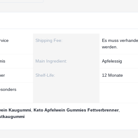
vice
Shipping Fee:
Es muss verhande
werden.
mis
Main Ingredient:
Apfelessig
ner
Shelf-Life:
12 Monate
esonders
lwein Kaugummi
,
Keto Apfelwein Gummies Fettverbrenner
,
ustkaugummi