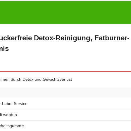
kerfreie Detox-Reinigung, Fatburner-
mis
men durch Detox und Gewichtsverlust
Label-Service
t werden
nkheitsgummis