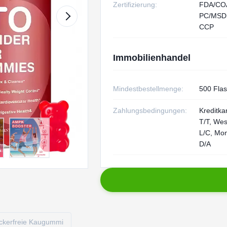
Zertifizierung:
FDA/CO
PC/MSD
CCP
Immobilienhandel
Mindestbestellmenge:
500 Fla
Zahlungsbedingungen:
Kreditka
T/T, Wes
L/C, Mo
D/A
ckerfreie Kaugummi