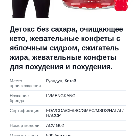
Детокс без сахара, очищающее
кето, жевательные конфеты с
яблочным сидром, сжигатель
жира, жевательные конфеты
для похудения и похудения.
Место
Гуандун, Китай
происхождения:
Название
LVMENGKANG
бренда:
Сертификация:
FDA/COA/CE/ISO/GMPC/MSDS/HALAL/
HACCP
Номер модели:
ACV-G02
Минимальное
500 бутылок