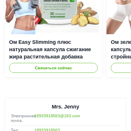
Ом Easy Slimming плюс
Ом зел
натуральная капсула сжигание
капсул
жира растительная добавка
стройн
Связаться сейчас
Mrs. Jenny
Электронная
18933918563@163.com
почта:
Тел.:
18933918563