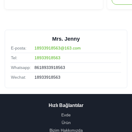
Mrs. Jenny
E-posta:
18933918563@163.com
Tel:
18933918563
Whatsapp:
8618933918563
Wechat:
18933918563
Hızlı Bağlantılar
Evde
Ürün
Bizim Hakkımızda