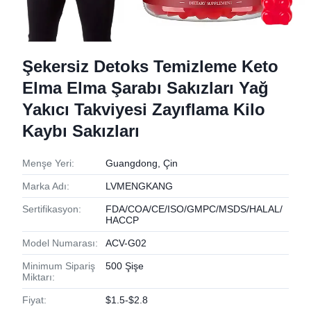
Şekersiz Detoks Temizleme Keto
Elma Elma Şarabı Sakızları Yağ
Yakıcı Takviyesi Zayıflama Kilo
Kaybı Sakızları
Menşe Yeri:
Guangdong, Çin
Marka Adı:
LVMENGKANG
Sertifikasyon:
FDA/COA/CE/ISO/GMPC/MSDS/HALAL/
HACCP
Model Numarası:
ACV-G02
Minimum Sipariş
500 Şişe
Miktarı:
Fiyat:
$1.5-$2.8