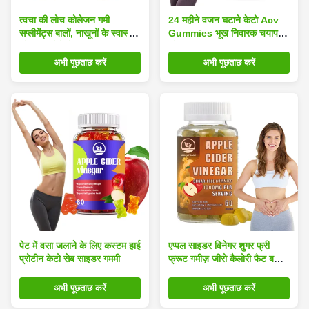
त्वचा की लोच कोलेजन गमी
24 महीने वजन घटाने केटो Acv
सप्लीमेंट्स बालों, नाखूनों के स्वास्थ्य
Gummies भूख निवारक चयापचय
को बढ़ावा देते हैं, प्राकृतिक स्वाद
को बढ़ावा
जिलेटिन मुक्त प्रदान करते हैं
अभी पूछताछ करें
अभी पूछताछ करें
पेट में वसा जलाने के लिए कस्टम हाई
एप्पल साइडर विनेगर शुगर फ्री
प्रोटीन केटो सेब साइडर गममी
फ्रूट गमीज़ जीरो कैलोरी फैट बर्निंग
फॉर्मूला भूख कम करने वाला
अभी पूछताछ करें
अभी पूछताछ करें