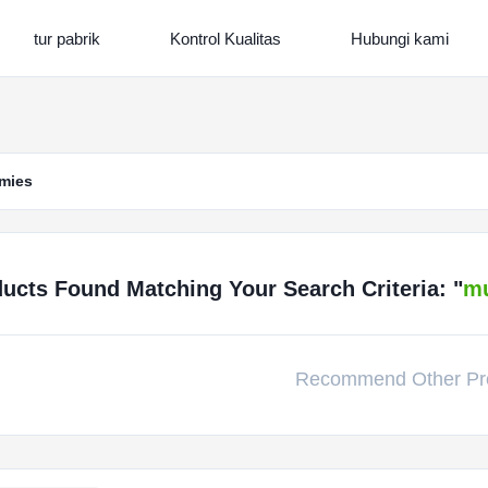
tur pabrik
Kontrol Kualitas
Hubungi kami
mmies
ucts Found Matching Your Search Criteria: "
mu
Recommend Other Pr