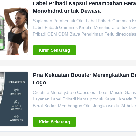
Label Pribadi Kapsul Penambahan Ber
Monohidrat untuk Dewasa
Suplemen Pembentuk Otot Label Pribadi Gummies K
Label Pribadi Gummies Kreatin Monohidrat untuk Dewa
Pribadi OEM ODM Biaya Pengiriman Perlu dinegosiasi
Kirim Sekarang
Pria Kekuatan Booster Meningkatkan B
Logo
Creatine Monohydrate Capsules - Lean Muscle Gain
Layanan Label Pribadi Nama produk Kapsul Kreatin
Berat Badan Membangun Otot Jangka waktu 24 bulan Sp
Kirim Sekarang