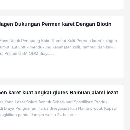
lagen Dukungan Permen karet Dengan Biotin
Moss Untuk Penopang Kuku Rambut Kulit Permen karet kolagen
 lumut laut untuk mendukung kesehatan kulit, rambut, dan kuku.
bel Pribadi OEM ODM Biaya ...
n karet kuat angkat glutes Ramuan alami lezat
Yang Lezat Solusi Bentuk Sehari-hari Spesifikasi Produk
di Biaya Pengiriman Harus dinegosiasikan Nama produk Kapsul
kitkan pantat Jangka waktu 24 bulan ...