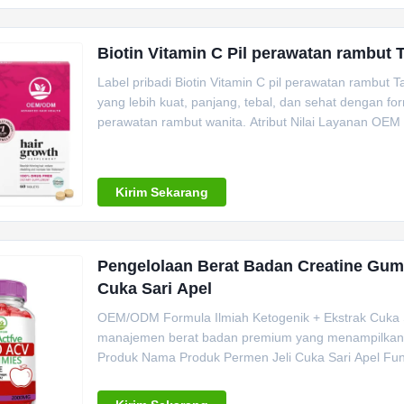
Biotin Vitamin C Pil perawatan rambut
Label pribadi Biotin Vitamin C pil perawatan rambu
yang lebih kuat, panjang, tebal, dan sehat dengan 
perawatan rambut wanita. Atribut Nilai Layanan OEM
Kirim Sekarang
Pengelolaan Berat Badan Creatine Gum
Cuka Sari Apel
OEM/ODM Formula Ilmiah Ketogenik + Ekstrak Cuka 
manajemen berat badan premium yang menampilkan eks
Produk Nama Produk Permen Jeli Cuka Sari Apel Fu