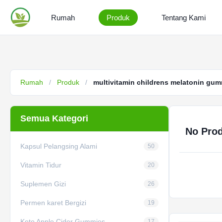
Rumah
Produk
Tentang Kami
Rumah
/
Produk
/
multivitamin childrens melatonin gu
Semua Kategori
No Prod
Kapsul Pelangsing Alami
50
Vitamin Tidur
20
Suplemen Gizi
26
Permen karet Bergizi
19
Keto Apple Cider Gummies
17