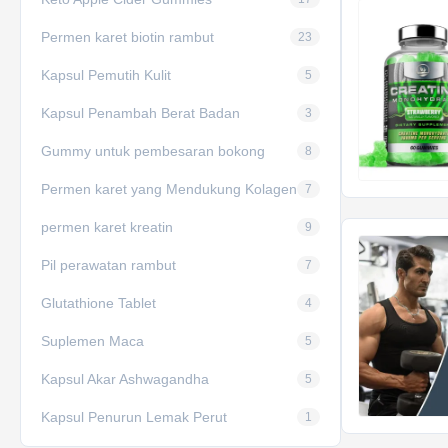
Permen karet biotin rambut
23
Kapsul Pemutih Kulit
5
Kapsul Penambah Berat Badan
3
Gummy untuk pembesaran bokong
8
Permen karet yang Mendukung Kolagen
7
permen karet kreatin
9
Pil perawatan rambut
7
Glutathione Tablet
4
Suplemen Maca
5
Kapsul Akar Ashwagandha
5
Kapsul Penurun Lemak Perut
1