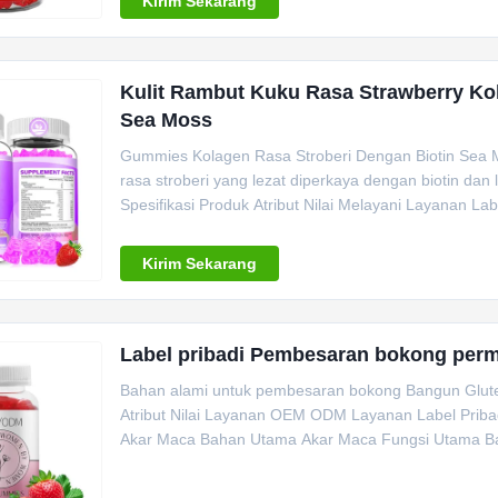
Kirim Sekarang
Kulit Rambut Kuku Rasa Strawberry Ko
Sea Moss
Gummies Kolagen Rasa Stroberi Dengan Biotin Sea 
rasa stroberi yang lezat diperkaya dengan biotin dan
Spesifikasi Produk Atribut Nilai Melayani Layanan La
Kirim Sekarang
Label pribadi Pembesaran bokong perme
Bahan alami untuk pembesaran bokong Bangun Glutes 
Atribut Nilai Layanan OEM ODM Layanan Label Priba
Akar Maca Bahan Utama Akar Maca Fungsi Utama Bang