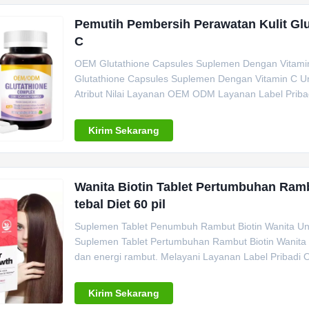
Pemutih Pembersih Perawatan Kulit Gl
C
OEM Glutathione Capsules Suplemen Dengan Vitami
Glutathione Capsules Suplemen Dengan Vitamin C Un
Atribut Nilai Layanan OEM ODM Layanan Label Pribad
Kirim Sekarang
Wanita Biotin Tablet Pertumbuhan Ra
tebal Diet 60 pil
Suplemen Tablet Penumbuh Rambut Biotin Wanita Untu
Suplemen Tablet Pertumbuhan Rambut Biotin Wanita 
dan energi rambut. Melayani Layanan Label Pribadi 
Kirim Sekarang