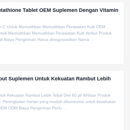
utathione Tablet OEM Suplemen Dengan Vitamin
n C Untuk Memutihkan Memutihkan Perawatan Kulit OEM
tuk Memutihkan Memutihkan Perawatan Kulit Atribut Produk
i Biaya Pengiriman Harus dinegosiasikan Nama ...
mbut Suplemen Untuk Kekuatan Rambut Lebih
k Kekuatan Rambut Lebih Tebal Diet 60 pil Ikhtisar Produk
- Peningkatan harian yang mudah dikonsumsi untuk kesehatan
OEM ODM Biaya Pengiriman Perlu ...