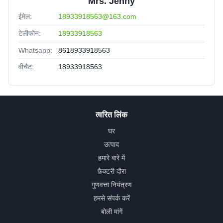
Mrs. Jenny
ईमेल:
18933918563@163.com
टेलीफोन:
18933918563
Whatsapp:
8618933918563
वीचैट:
18933918563
त्वरित लिंक
घर
उत्पाद
हमारे बारे में
फ़ैक्टरी दौरा
गुणवत्ता नियंत्रण
हमसे संपर्क करें
बोली मांगें