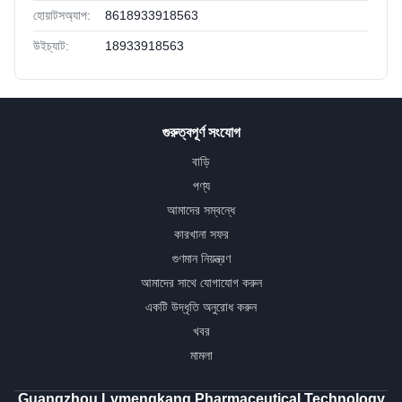
হোয়াটসঅ্যাপ:
8618933918563
উইচ্যাট:
18933918563
গুরুত্বপূর্ণ সংযোগ
বাড়ি
পণ্য
আমাদের সম্বন্ধে
কারখানা সফর
গুণমান নিয়ন্ত্রণ
আমাদের সাথে যোগাযোগ করুন
একটি উদ্ধৃতি অনুরোধ করুন
খবর
মামলা
Guangzhou Lvmengkang Pharmaceutical Technology