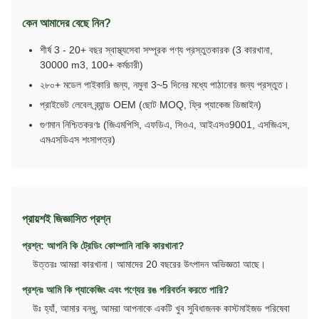
কেন আমাদের বেছে নিন?
শীর্ষ 3 - 20+ বছর স্বাস্থ্যসেবা সম্পূরক পণ্য প্রস্তুতকারক (3 কারখানা,
30000 m3, 100+ কর্মচারী)
২৮০+ মডেল পাইকারি জন্য, নমুনা 3~5 দিনের মধ্যে পাঠানোর জন্য প্রস্তুত।
প্রাইভেট লেবেল ব্র্যান্ড OEM (ছোট MOQ, ফ্রি প্যাকেজ ডিজাইন)
গুণমান নিশ্চিতকরণঃ (জিএমপিসি, এফডিএ, সিওএ, আইএসও9001, এসজিএস,
এমএসডিএস শংসাপত্র)
প্রায়শই জিজ্ঞাসিত প্রশ্ন
প্রশ্ন: আপনি কি ট্রেডিং কোম্পানি নাকি কারখানা?
উত্তরঃ আমরা কারখানা। আমাদের 20 বছরের উৎপাদন অভিজ্ঞতা আছে।
প্রশ্নঃ আমি কি প্যাকেজিং এবং পণ্যের রঙ পরিবর্তন করতে পারি?
উঃ হ্যাঁ, আমার বন্ধু, আমরা আপনাকে একটি খুব সুবিধাজনক কাস্টমাইজড পরিষেবা