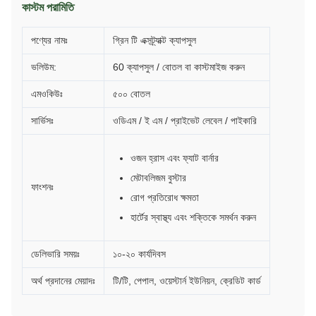
কাস্টম পরামিতি
পণ্যের নামঃ
গ্রিন টি এক্সট্র্যাক্ট ক্যাপসুল
ভলিউম:
60 ক্যাপসুল / বোতল বা কাস্টমাইজ করুন
এমওকিউঃ
৫০০ বোতল
সার্ভিসঃ
ওডিএম / ই এম / প্রাইভেট লেবেল / পাইকারি
ওজন হ্রাস এবং ফ্যাট বার্নার
মেটাবলিজম বুস্টার
ফাংশনঃ
রোগ প্রতিরোধ ক্ষমতা
হার্টের স্বাস্থ্য এবং শক্তিকে সমর্থন করুন
ডেলিভারি সময়ঃ
১০-২০ কার্যদিবস
অর্থ প্রদানের মেয়াদঃ
টি/টি, পেপাল, ওয়েস্টার্ন ইউনিয়ন, ক্রেডিট কার্ড