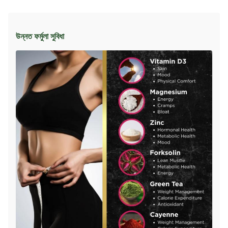
উন্নত ফর্মুলা সুবিধা