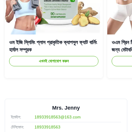
ওম ইজি স্লিমিং প্লাস প্রাকৃতিক ক্যাপসুল ফ্যাট বার্নিং
ওএম গ্রিন টি
হার্বাল সম্পূরক
জন্য মেটাব
এখনই যোগাযোগ করুন
Mrs. Jenny
ইমেইল:
18933918563@163.com
টেলিফোন:
18933918563