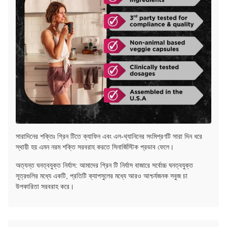
সারাদিনের শক্তিঃ গ্রিন টিতে ক্যাফিন এবং এল-থ্যানিনের সংমিশ্রণটি সারা দিন ধরে
স্থায়ী হয় এমন নরম শক্তি সরবরাহ করতে সিনার্জিস্টিক প্রভাব ফেলে।
অত্যন্ত ঘনত্বযুক্ত নির্যাস: আমাদের গ্রিন টি নির্যাস বাজারে সর্বোচ্চ ঘনত্বযুক্ত
সূত্রগুলির মধ্যে একটি, প্রতিটি ক্যাপসুলের মধ্যে আরও আশ্চর্যজনক সবুজ চা
উপকারিতা সরবরাহ করে।