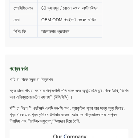
স্পেসিফিকেশন
60 ক্যাপসুল / বোতল অথবা কাস্টমাইজড
সেবা
OEM ODM প্রাইভেট লেবেল সার্ভিস
শিপিং ফি
আলোচনার প্রয়োজন
পণ্যের বর্ণনা
খাঁটি চা থেকে সবুজ চা নিষ্কাশন
সবুজ চাতে পাওয়া সবচেয়ে শক্তিশালী পলিফেনল এবং অ্যান্টিঅক্সিডেন্ট থেকে তৈরি, বিশেষ
করে এপিগ্যালোকেচিন গ্যাল্যাট (ইজিসিজি) ।
খাঁটি চা গ্রিন টি এক্সট্র্যাক্ট একটি নন-জিএমও, প্রাকৃতিক সূত্র যার মধ্যে শূন্য ফিলার,
শূন্য বাঁধক এবং শূন্য কৃত্রিম উপাদান রয়েছে।আমাদের খাদ্যতালিকাগত সম্পূরক
নিরামিষ এবং নিরামিষ-বন্ধুত্বপূর্ণ উপাদান দিয়ে তৈরি.