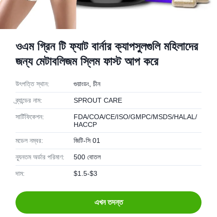
ওএম গ্রিন টি ফ্যাট বার্নার ক্যাপসুলগুলি মহিলাদের
জন্য মেটাবলিজম স্লিম ফাস্ট আপ করে
উৎপত্তি স্থান:
গুয়াংডং, চীন
ব্র্যান্ডের নাম:
SPROUT CARE
সার্টিফিকেশন:
FDA/COA/CE/ISO/GMPC/MSDS/HALAL/
HACCP
মডেল নম্বর:
জিটি-সি 01
ন্যূনতম অর্ডার পরিমাণ:
500 বোতল
দাম:
$1.5-$3
এখন তদন্ত