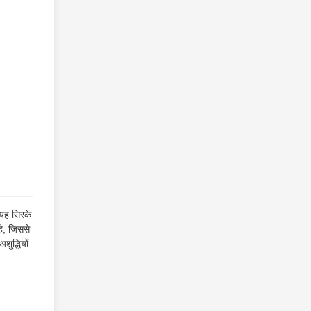
 यह सिरके
है, जिससे
ुद्धियों