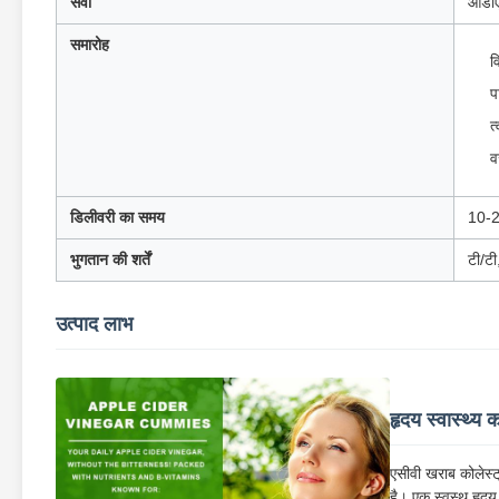
सेवा
ओडीए
समारोह
व
प
त
व
डिलीवरी का समय
10-2
भुगतान की शर्तें
टी/टी,
उत्पाद लाभ
हृदय स्वास्थ्य 
एसीवी खराब कोलेस्ट
है। एक स्वस्थ हृदय