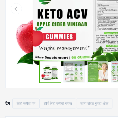
टैग
केटो एसीवी गम
शीर्ष केटो एसीवी गमीज
चीनी रहित गुमटी थोक