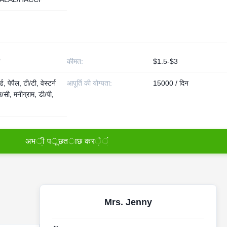
कीमत:
$1.5-$3
ड, पेपैल, टी/टी, वेस्टर्न
आपूर्ति की योग्यता:
15000 / दिन
/सी, मनीग्राम, डी/पी,
अ
भ
ी
प
ू
छ
त
ा
छ
क
र
े
ं
Mrs. Jenny