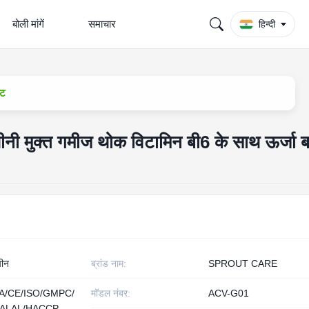
बोली मांगें
समाचार
हिन्दी
िट
नी मुक्त गमीज थोक विटामिन बी6 के साथ ऊर्जा बढ
चीन
ब्रांड नाम:
SPROUT CARE
A/CE/ISO/GMPC/
मॉडल नंबर:
ACV-G01
ALAL/HACCP