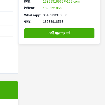
ईमेल:
18933918563@163.com
टेलीफोन:
18933918563
Whatsapp:
8618933918563
वीचैट:
18933918563
अभी पूछताछ करें