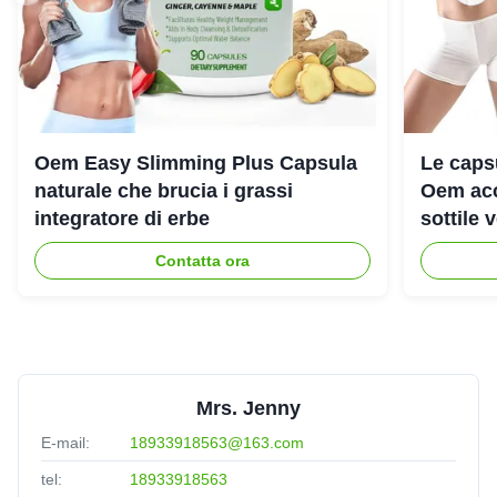
Oem Easy Slimming Plus Capsula
Le capsu
naturale che brucia i grassi
Oem acc
integratore di erbe
sottile
Contatta ora
Mrs. Jenny
E-mail:
18933918563@163.com
tel:
18933918563