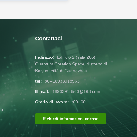
Contattaci
Indirizzo:
Edificio 2 (sala 206),
Quantum Creation Space, distretto di
Baiyun, città di Guangzhou
tel:
86--18933918563
E-mail:
18933918563@163.com
e
Orario di lavoro:
:00-:00
li
Richiedi informazioni adesso