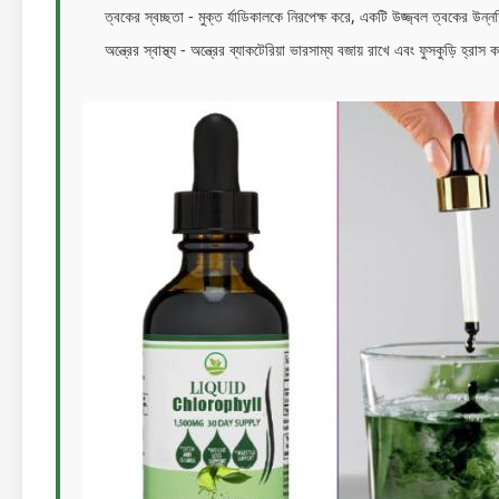
ত্বকের স্বচ্ছতা - মুক্ত র্যাডিকালকে নিরপেক্ষ করে, একটি উজ্জ্বল ত্বকের উন্
অন্ত্রের স্বাস্থ্য - অন্ত্রের ব্যাকটেরিয়া ভারসাম্য বজায় রাখে এবং ফুসকুড়ি হ্রাস 