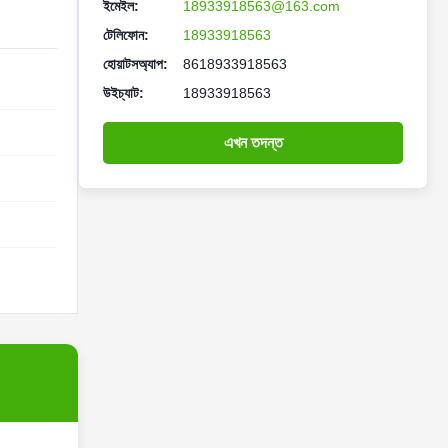
ইমেইল:
18933918563@163.com
টেলিফোন:
18933918563
হোয়াটসঅ্যাপ:
8618933918563
উইচ্যাট:
18933918563
এখন তদন্ত