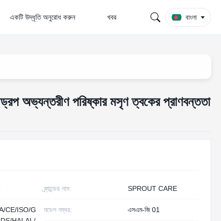
একটি উদ্ধৃতি অনুরোধ করুন
খবর
বাংলা
 ড্রপ অভ্যন্তরীণ পরিষ্কার মসৃণ ত্বকের প্রাণবন্ততা
ব্র্যান্ডের নাম:
SPROUT CARE
A/CE/ISO/G
মডেল নম্বর:
এসএম-জি 01
DS/HALAL/