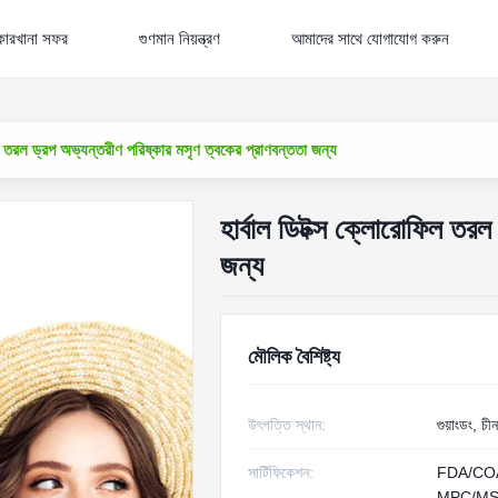
কারখানা সফর
গুণমান নিয়ন্ত্রণ
আমাদের সাথে যোগাযোগ করুন
ল তরল ড্রপ অভ্যন্তরীণ পরিষ্কার মসৃণ ত্বকের প্রাণবন্ততা জন্য
হার্বাল ডিটক্স ক্লোরোফিল তরল
জন্য
মৌলিক বৈশিষ্ট্য
উৎপত্তি স্থান:
গুয়াংডং, চীন
সার্টিফিকেশন:
FDA/CO
MPC/MS