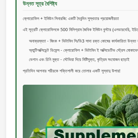
উন্নত সূত্র বৈশিষ্ট্য
ক্লোরোফিল + ইমিউন সিনারজি: একটি দৈনন্দিন সুস্থতার প্রয়োজনীয়তা
এই সূত্রটি ক্লোরোফিলকে 500 মিলিগ্রাম জৈবিক ইমিউন বুস্টার (এলডারবেরি, ইচিনেশি
অনাক্রম্যতা - জিংক + ভিটামিন সি/ডি3 সাদা রক্ত কোষের কার্যকারিতা উন্নত
অ্যান্টিঅক্সিডেন্ট ডিফেন্স - ক্লোরোফিল + ভিটামিন ই অক্সিডেটিভ স্ট্রেস মোকাব
ভেগান এবং চিনি মুক্ত - স্টেভিয়া দিয়ে মিষ্টিযুক্ত, কৃত্রিম সংযোজন ছাড়াই
প্রতিদিন আপনার শরীরকে শক্তিশালী করে তোলার একটি সুস্বাদু উপায়!