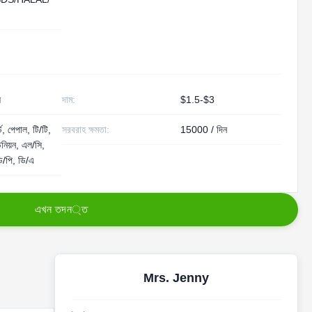
ল
দাম:
$1.5-$3
ড, পেপাল, টি/টি,
সরবরাহ ক্ষমতা:
15000 / দিন
ইউনিয়ন, এল/সি,
ডি/পি, ডি/এ
এ
খ
ন
ত
দ
ন
্
ত
Mrs. Jenny