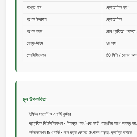
পণ্যের নাম
ক্লোরোফিল ড্রপ
প্রধান উপাদান
ক্লোরোফিল
প্রধান কাজ
রোগ প্রতিরোধ ক্ষমতা, স
শেল্ফ-টাইম
২৪ মাস
স্পেসিফিকেশন
60 মিলি / বোতল অথব
মূল উপকারিতা
ইমিউন সাপোর্ট ও এনার্জি বুস্টার
প্রাকৃতিক ডিটক্সিফিকেশন - বিষাক্ত পদার্থ এবং ভারী ধাতুগুলির সাথে আবদ্ধ হয
অক্সিজেনেশন & এনার্জি - লাল রক্ত কোষের উৎপাদন বাড়ায়, ক্লান্তি কমাতে