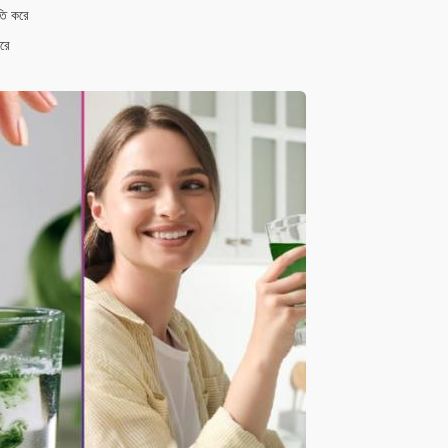
নতি করে
করে