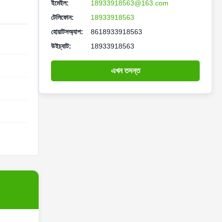
ইমেইল:
18933918563@163.com
টেলিফোন:
18933918563
হোয়াটসঅ্যাপ:
8618933918563
উইচ্যাট:
18933918563
এখন তদন্ত