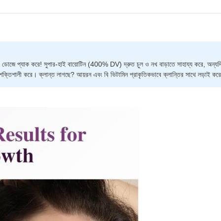
ক ডোজে প্যাক করে! সুপার-হাই বায়োটিন (400% DV) দ্রুত চুল ও নখ বাড়াতে সাহায্য করে, অন্যদ
তিশালী করে। ক্লান্ত লাগছে? আয়রন এবং বি ভিটামিন প্রাকৃতিকভাবে ক্লান্তির সাথে লড়াই কর