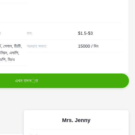
ল
দাম:
$1.5-$3
ড, পেপাল, টি/টি,
সরবরাহ ক্ষমতা:
15000 / দিন
ইউনিয়ন, এল/সি,
ডি/পি, ডি/এ
এ
খ
ন
ত
দ
ন
্
ত
Mrs. Jenny