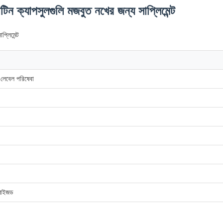
িন ক্যাপসুলগুলি মজবুত নখের জন্য সাপ্লিমেন্ট
্লিমেন্ট
েবেল পরিষেবা
টমাইজড