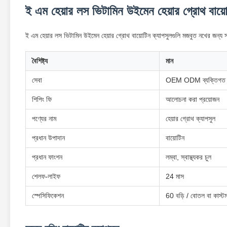
ই এম হেয়ার লস ভিটামিন উইমেন হেয়ার গ্রোথ বায়োট
ই এম হেয়ার লস ভিটামিন উইমেন হেয়ার গ্রোথ বায়োটিন ক্যাপসুলগুলি মজবুত নখের জন্য সাপ
বৈশিষ্ট্য
মান
সেবা
OEM ODM ব্যক্তিগত ল
শিপিং ফি
আলোচনা করা প্রয়োজন
পণ্যের নাম
হেয়ার গ্রোথ ক্যাপসুল
প্রধান উপাদান
বায়োটিন
প্রধান ফাংশন
লম্বা, স্বাস্থ্যকর চুল
শেলফ-লাইফ
24 মাস
স্পেসিফিকেশন
60 বড়ি / বোতল বা কাস্