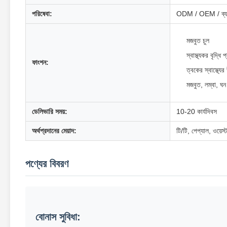
পরিষেবা:
ODM / OEM / ব্যক্
মজবুত চুল
স্বাস্থ্যকর বৃদ্ধি 
ফাংশন:
ত্বকের স্বাস্থ্যে
মজবুত, লম্বা, ঘন
ডেলিভারি সময়:
10-20 কার্যদিবস
অর্থপ্রদানের মেয়াদ:
টি/টি, পেপ্যাল, ওয়েস্ট
পণ্যের বিবরণ
বোনাস সুবিধা: