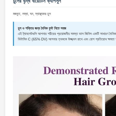
চুলের বৃদ্ধি বায়োটিন ক্যাপসুল
মজবুত, লম্বা, ঘন, স্বাস্থ্যকর চুল
চুল ও শক্তির জন্য দৈনিক বুস্ট নিতে সহজ
এই ট্যাবলেটগুলি আপনার শরীরের প্রয়োজনীয় সমস্ত ভাল জিনিস একটি সাধারণ দৈনি
ভিটামিন C (65% DV) আপনার ত্বককে উজ্জ্বল রাখে এবং রোগ প্রতিরোধ ক্ষমতা শক্