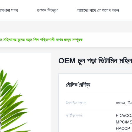
কারখানা সফর
গুণমান নিয়ন্ত্রণ
আমাদের সাথে যোগাযোগ করুন
 মহিলাদের চুলের যত্ন পিল শক্তিশালী নখের জন্য সম্পূরক
OEM চুল পড়া ভিটামিন মহিলাদ
মৌলিক বৈশিষ্ট্য
উৎপত্তি স্থান:
গুয়াংডং, চীন
সার্টিফিকেশন:
FDA/CO
MPC/MS
HACCP