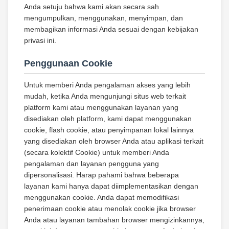
Anda setuju bahwa kami akan secara sah
mengumpulkan, menggunakan, menyimpan, dan
membagikan informasi Anda sesuai dengan kebijakan
privasi ini.
Penggunaan Cookie
Untuk memberi Anda pengalaman akses yang lebih
mudah, ketika Anda mengunjungi situs web terkait
platform kami atau menggunakan layanan yang
disediakan oleh platform, kami dapat menggunakan
cookie, flash cookie, atau penyimpanan lokal lainnya
yang disediakan oleh browser Anda atau aplikasi terkait
(secara kolektif Cookie) untuk memberi Anda
pengalaman dan layanan pengguna yang
dipersonalisasi. Harap pahami bahwa beberapa
layanan kami hanya dapat diimplementasikan dengan
menggunakan cookie. Anda dapat memodifikasi
penerimaan cookie atau menolak cookie jika browser
Anda atau layanan tambahan browser mengizinkannya,