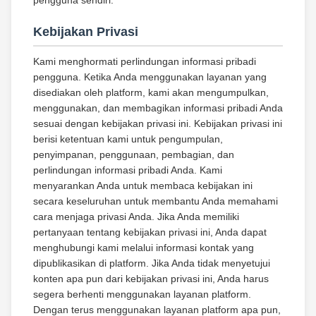
pengguna sendiri.
Kebijakan Privasi
Kami menghormati perlindungan informasi pribadi
pengguna. Ketika Anda menggunakan layanan yang
disediakan oleh platform, kami akan mengumpulkan,
menggunakan, dan membagikan informasi pribadi Anda
sesuai dengan kebijakan privasi ini. Kebijakan privasi ini
berisi ketentuan kami untuk pengumpulan,
penyimpanan, penggunaan, pembagian, dan
perlindungan informasi pribadi Anda. Kami
menyarankan Anda untuk membaca kebijakan ini
secara keseluruhan untuk membantu Anda memahami
cara menjaga privasi Anda. Jika Anda memiliki
pertanyaan tentang kebijakan privasi ini, Anda dapat
menghubungi kami melalui informasi kontak yang
dipublikasikan di platform. Jika Anda tidak menyetujui
konten apa pun dari kebijakan privasi ini, Anda harus
segera berhenti menggunakan layanan platform.
Dengan terus menggunakan layanan platform apa pun,