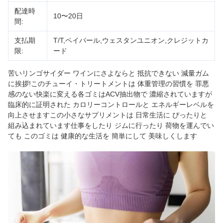
配達時
10〜20日
間:
支払期
T/T,ペイパール,ウェスタンユニオン,クレジットカ
限:
ード
苦いリンゴサイダー ワインにさよならと 抵抗できない 減量ガム
に挨拶!このチューイ・トリートメントは 体重管理の習慣を 罪悪
感のない快楽に変える各ゴミはACV抽出物で 濃縮されていますが
臨床的に証明された カロリーコントロールと エネルギーレベルを
向上させますこの小さなサプリメントは 日常生活に ぴったりと
組み込まれています仕事をしたり ジムに行ったり 荷物を運んでい
ても このゴミは 健康的な生活を 簡単にして 美味しくします