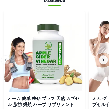
オーム 簡単 痩せ プラス 天然 カプセ
オム グ
ル 脂肪 燃焼 ハーブ サプリメント
プセル 