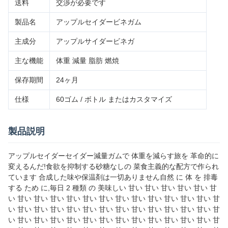
送料
交渉が必要です
製品名
アップルセイダービネガム
主成分
アップルサイダービネガ
主な機能
体重 減量 脂肪 燃焼
保存期間
24ヶ月
仕様
60ゴム / ボトル またはカスタマイズ
製品説明
アップルセイダーセイダー減量ガムで 体重を減らす旅を 革命的に
変えるんだ!食欲を抑制する砂糖なしの 菜食主義的な配方で作られ
ています 合成した味や保温剤は一切ありません自然 に 体 を 排毒
する ため に,毎日 2 種類 の 美味しい 甘い 甘い 甘い 甘い 甘い 甘
い 甘い 甘い 甘い 甘い 甘い 甘い 甘い 甘い 甘い 甘い 甘い 甘い 甘
い 甘い 甘い 甘い 甘い 甘い 甘い 甘い 甘い 甘い 甘い 甘い 甘い 甘
い 甘い 甘い 甘い 甘い 甘い 甘い 甘い 甘い 甘い 甘い 甘い 甘い 甘