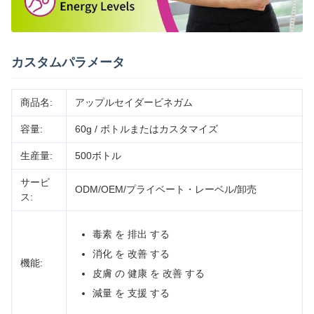
カスタムパラメータ
商品名:
アップルセイダービネガム
容量:
60g / ボトルまたはカスタマイズ
生産量:
500ボトル
サービ
ODM/OEM/プライベート・レーベル/卸売
ス:
毒素 を 排出 する
消化 を 改善 する
機能:
皮膚 の 健康 を 改善 する
減量 を 支援 する