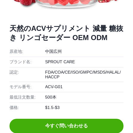
天然のACVサプリメント 減量 糖抜
き リンゴセーダー OEM ODM
原産地:
中国広州
ブランド名:
SPROUT CARE
認定:
FDA/COA/CE/ISO/GMPC/MSDS/HALAL/
HACCP
モデル番号:
ACV-G01
最低注文数量:
500本
価格:
$1.5-$3
今すぐ問い合わせる