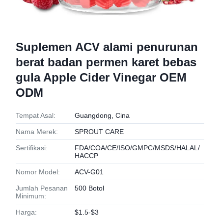
Suplemen ACV alami penurunan
berat badan permen karet bebas
gula Apple Cider Vinegar OEM
ODM
Tempat Asal:
Guangdong, Cina
Nama Merek:
SPROUT CARE
Sertifikasi:
FDA/COA/CE/ISO/GMPC/MSDS/HALAL/
HACCP
Nomor Model:
ACV-G01
Jumlah Pesanan
500 Botol
Minimum:
Harga:
$1.5-$3