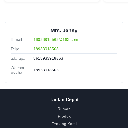
Mrs. Jenny
E-mail:
18933918563@163.com
Telp:
18933918563
ada apa:
8618933918563
Wechat
18933918563
wechat:
Tautan Cepat
Rumah
Produk
Tentang Kami