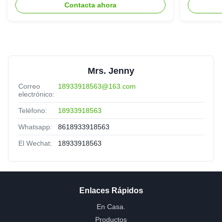
Contacta ahora
Mrs. Jenny
Correo
18933918563@163.com
electrónico:
Teléfono:
18933918563
Whatsapp:
8618933918563
El Wechat:
18933918563
Enlaces Rápidos
En Casa.
Productos