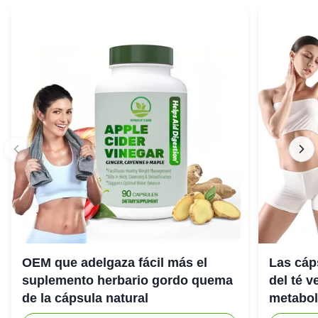
OEM que adelgaza fácil más el
Las cáps
suplemento herbario gordo quema
del té v
de la cápsula natural
metabol
rápidam