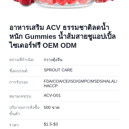
อาหารเสริม ACV ธรรมชาติลดน้ำ
หนัก Gummies น้ำส้มสายชูแอปเปิ้ล
ไซเดอร์ฟรี OEM ODM
สถานที่กำเนิด:
กวางตุ้งจีน
SPROUT CARE
ชื่อแบรนด์:
FDA/COA/CE/ISO/GMPC/MSDS/HALAL/
การรับรอง:
HACCP
ACV-G01
หมายเลขรุ่น:
ปริมาณการสั่งซื้อ
500 ขวด
ขั้นต่ำ:
$1.5-$3
ราคา: