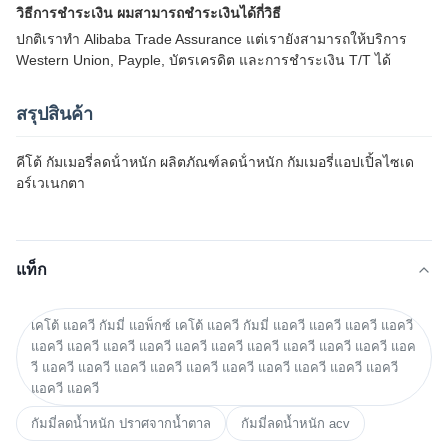
วิธีการชําระเงิน ผมสามารถชําระเงินได้กี่วิธี
ปกติเราทํา Alibaba Trade Assurance แต่เรายังสามารถให้บริการ
Western Union, Payple, บัตรเครดิต และการชําระเงิน T/T ได้
สรุปสินค้า
คีโต้ กัมเมอรี่ลดน้ําหนัก ผลิตภัณฑ์ลดน้ําหนัก กัมเมอรี่แอปเปิ้ลไซเด
อร์เวเนกตา
แท็ก
เคโต้ แอควี กัมมี่ แอพ็กซ์ เคโต้ แอควี กัมมี่ แอควี แอควี แอควี แอควี
แอควี แอควี แอควี แอควี แอควี แอควี แอควี แอควี แอควี แอควี แอค
วี แอควี แอควี แอควี แอควี แอควี แอควี แอควี แอควี แอควี แอควี
แอควี แอควี
กัมมี่ลดน้ำหนัก ปราศจากน้ำตาล
กัมมี่ลดน้ำหนัก acv