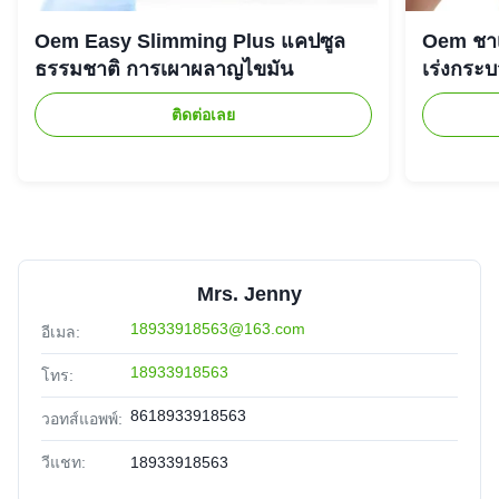
Oem Easy Slimming Plus แคปซูล
Oem ชาเ
ธรรมชาติ การเผาผลาญไขมัน
เร่งกระ
ติดต่อเลย
Mrs. Jenny
18933918563@163.com
อีเมล:
18933918563
โทร:
8618933918563
วอทส์แอพพ์:
วีแชท:
18933918563