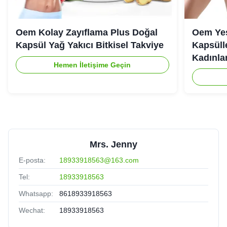
Oem Kolay Zayıflama Plus Doğal
Oem Yeş
Kapsül Yağ Yakıcı Bitkisel Takviye
Kapsülle
Kadınlar
Hemen İletişime Geçin
Mrs. Jenny
E-posta:
18933918563@163.com
Tel:
18933918563
Whatsapp:
8618933918563
Wechat:
18933918563