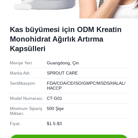
Kas büyümesi için ODM Kreatin
Monohidrat Ağırlık Artırma
Kapsülleri
Menşe Yeri:
Guangdong, Çin
Marka Adı:
SPROUT CARE
Sertifikasyon:
FDA/COA/CE/ISO/GMPC/MSDS/HALAL/
HACCP
Model Numarası:
CT-G01
Minimum Sipariş
500 Şişe
Miktarı:
Fiyat:
$1.5-$3