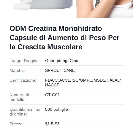
ODM Creatina Monohidrato
Capsule di Aumento di Peso Per
la Crescita Muscolare
Luogo d'origine:
Guangdong, Cina
Marchio:
SPROUT CARE
Certificazione:
FDA/COA/CE/ISO/GMPC/MSDS/HALAL/
HACCP
Numero di
CT-G01
modello:
Quantità minima
500 bottiglie
di ordine:
Prezzo:
$1.5-$3