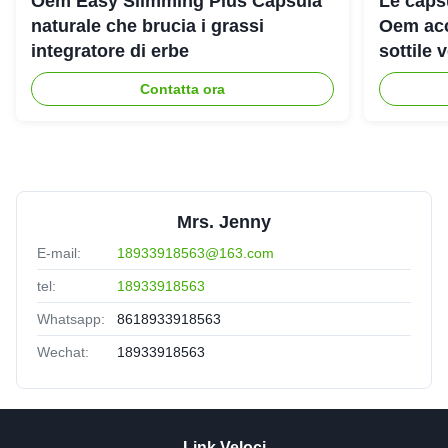
Oem Easy Slimming Plus Capsula
Le capsu
naturale che brucia i grassi
Oem acc
integratore di erbe
sottile
Contatta ora
Mrs. Jenny
E-mail:
18933918563@163.com
tel:
18933918563
Whatsapp:
8618933918563
Wechat:
18933918563
Link Veloci