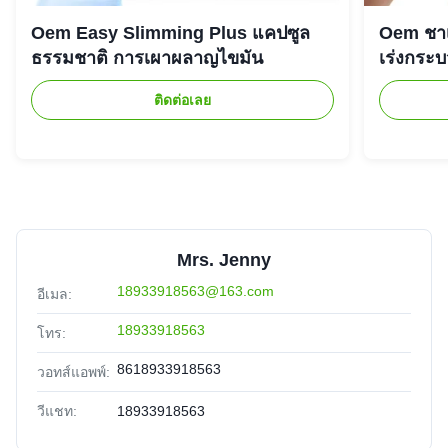
Oem Easy Slimming Plus แคปซูล
Oem ชาเ
ธรรมชาติ การเผาผลาญไขมัน
เร่งกระ
ติดต่อเลย
Mrs. Jenny
18933918563@163.com
อีเมล:
18933918563
โทร:
8618933918563
วอทส์แอพพ์:
วีแชท:
18933918563