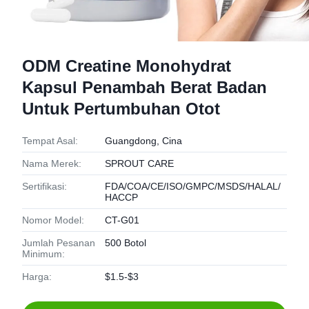
ODM Creatine Monohydrat
Kapsul Penambah Berat Badan
Untuk Pertumbuhan Otot
Tempat Asal:
Guangdong, Cina
Nama Merek:
SPROUT CARE
Sertifikasi:
FDA/COA/CE/ISO/GMPC/MSDS/HALAL/
HACCP
Nomor Model:
CT-G01
Jumlah Pesanan
500 Botol
Minimum:
Harga:
$1.5-$3