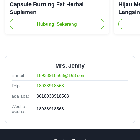
Capsule Burning Fat Herbal
Hijau M
Suplemen
Langsin
Hubungi Sekarang
Mrs. Jenny
E-mail:
18933918563@163.com
Telp:
18933918563
ada apa:
8618933918563
Wechat
18933918563
wechat: