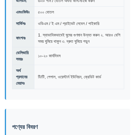
ভলিউম:
৬০টি গাম / বোতল অথবা কাস্টমাইজ করুন
এমওকিউঃ
৫০০ বোতল
সার্ভিসঃ
ওডিএম / ই এম / প্রাইভেট লেবেল / পাইকারি
1. স্বাভাবিকভাবেই ঘুমের গুণমান উন্নত করুন ২. আরও বেশি
ফাংশনঃ
সময় ঘুমিয়ে থাকুন ৩. দ্রুত ঘুমিয়ে পড়ুন
ডেলিভারি
১০-২০ কার্যদিবস
সময়ঃ
অর্থ
প্রদানের
টি/টি, পেপাল, ওয়েস্টার্ন ইউনিয়ন, ক্রেডিট কার্ড
মেয়াদঃ
পণ্যের বিবরণ