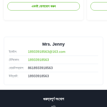
এখনই যোগাযোগ করুন
Mrs. Jenny
ইমেইল:
18933918563@163.com
টেলিফোন:
18933918563
হোয়াটসঅ্যাপ:
8618933918563
উইচ্যাট:
18933918563
গুরুত্বপূর্ণ সংযোগ
বাড়ি