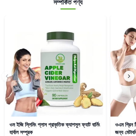
সম্পর্কিত পণ্য
ওম ইজি স্লিমিং প্লাস প্রাকৃতিক ক্যাপসুল ফ্যাট বার্নিং
ওএম গ্রিন টি
হার্বাল সম্পূরক
জন্য মেটাব