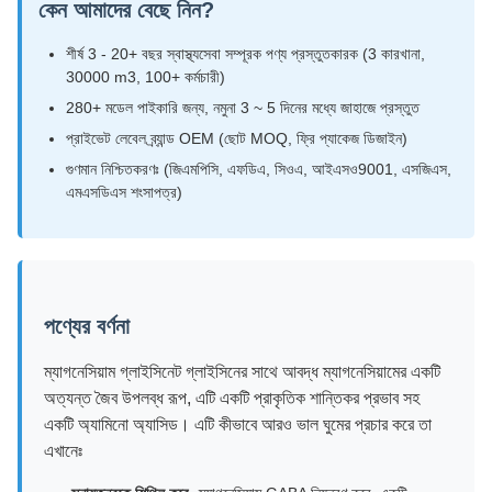
কেন আমাদের বেছে নিন?
শীর্ষ 3 - 20+ বছর স্বাস্থ্যসেবা সম্পূরক পণ্য প্রস্তুতকারক (3 কারখানা,
30000 m3, 100+ কর্মচারী)
280+ মডেল পাইকারি জন্য, নমুনা 3 ~ 5 দিনের মধ্যে জাহাজে প্রস্তুত
প্রাইভেট লেবেল ব্র্যান্ড OEM (ছোট MOQ, ফ্রি প্যাকেজ ডিজাইন)
গুণমান নিশ্চিতকরণঃ (জিএমপিসি, এফডিএ, সিওএ, আইএসও9001, এসজিএস,
এমএসডিএস শংসাপত্র)
পণ্যের বর্ণনা
ম্যাগনেসিয়াম গ্লাইসিনেট গ্লাইসিনের সাথে আবদ্ধ ম্যাগনেসিয়ামের একটি
অত্যন্ত জৈব উপলব্ধ রূপ, এটি একটি প্রাকৃতিক শান্তিকর প্রভাব সহ
একটি অ্যামিনো অ্যাসিড। এটি কীভাবে আরও ভাল ঘুমের প্রচার করে তা
এখানেঃ