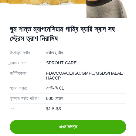
ঘুম শান্ত ম্যাগনেসিয়াম গাম্বি ব্যারি স্বাদ সহ
স্ট্রেস ত্রাণ নিরামিষ
উৎপত্তি স্থান:
গুয়াংডং, চীন
ব্র্যান্ডের নাম:
SPROUT CARE
সার্টিফিকেশন:
FDA/COA/CE/ISO/GMPC/MSDS/HALAL/
HACCP
মডেল নম্বর:
এমটি-জি 01
ন্যূনতম অর্ডার পরিমাণ:
500 বোতল
দাম:
$1.5-$3
এখন তদন্ত