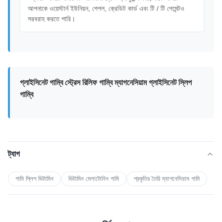
আপনাকে ওয়েস্টার্ন ইউনিয়ন, পেপল, ক্রেডিট কার্ড এবং টি / টি পেমেন্টও
সরবরাহ করতে পারি।
গ্লাইসিনেট গাম্বি স্ট্রেস রিলিফ গাম্বি ম্যাগনেসিয়াম গ্লাইসিনেট স্লিপ
গাম্বি
ট্যাগ
গামি স্লিপ ভিটামিন
ভিটামিন মেলাটোনিন গামি
প্রকৃতির তৈরি ম্যাগনেসিয়াম গামি