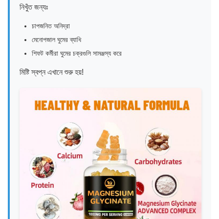
নিখুঁত জন্যঃ
চাপজনিত অনিদ্রা
মেনোপজাল ঘুমের ব্যাধি
শিফট কর্মীরা ঘুমের চক্রগুলি সামঞ্জস্য করে
মিষ্টি স্বপ্ন এখানে শুরু হয়!